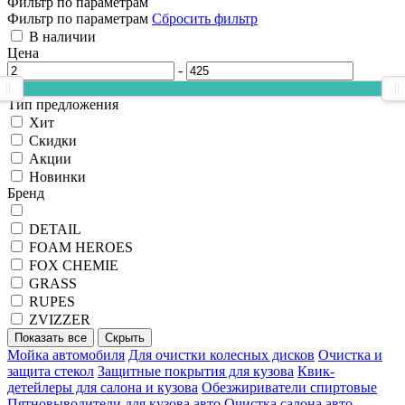
Фильтр по параметрам
Фильтр по параметрам
Сбросить фильтр
В наличии
Цена
-
Тип предложения
Хит
Скидки
Акции
Новинки
Бренд
DETAIL
FOAM HEROES
FOX CHEMIE
GRASS
RUPES
ZVIZZER
Показать все
Скрыть
Мойка автомобиля
Для очистки колесных дисков
Очистка и
защита стекол
Защитные покрытия для кузова
Квик-
детейлеры для салона и кузова
Обезжириватели спиртовые
Пятновыводители для кузова авто
Очистка салона авто