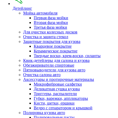
Детейлинг
Мойка автомобиля
Первая фаза мойки
Вторая фаза мойки
Третья фаза мойки
Для очистки колесных дисков
Очистка и защита стекол
Защитные покрытия для кузова
Кварцевое покрытие
Керамическое покрытие
Твердые воски, крем-воски, силанты
Квик-детейлеры для салона и кузова
Обезжириватели спиртовые
Пятновыводители для кузова авто
Очистка салона авто
Аксессуары и протирочные материалы
Микрофибровые салфетки
Деликатная сушка кузова
Триггеры, распылители
Губки, варежки, аппликаторы
Кисти, щетки, ершики
Ведро с сепаратором и крышкой
Полировка кузова авто
Полировальные пасты