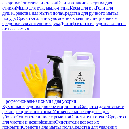
средства
Очистители стекол
Гели и жидкие средства для
стирки
Мыло для рук, мыло-пенка
Крем для рук
Гели для
душа
Средства для мытья пола
Средства для ручного мытья
посуды
Средства для посудомоечных машин
Специальные
средства
Освежители воздуха
Дезинфектанты
Средства защиты
от насекомых
Профессиональная химия для уборки
Кухонные средства для обезжиривания
Средства для чистки и
дезинфекции сантехники
Универсальные средства для
уборки
Очистители после ремонта
Очистители стекол
Средства
для чистки и дезинфекции
Очистители ковровых
покрытий
Средства для мытья пола
Средства для удаления