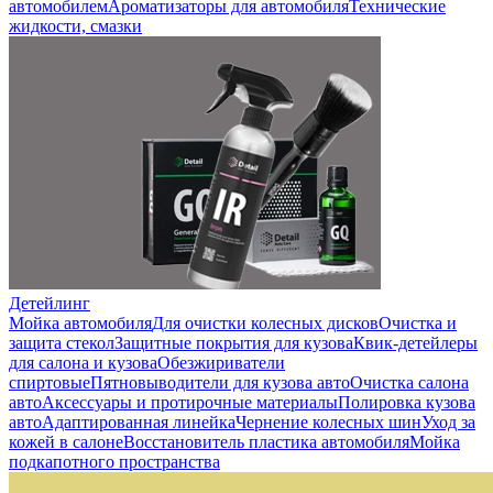
автомобилем
Ароматизаторы для автомобиля
Технические
жидкости, смазки
Детейлинг
Мойка автомобиля
Для очистки колесных дисков
Очистка и
защита стекол
Защитные покрытия для кузова
Квик-детейлеры
для салона и кузова
Обезжириватели
спиртовые
Пятновыводители для кузова авто
Очистка салона
авто
Аксессуары и протирочные материалы
Полировка кузова
авто
Адаптированная линейка
Чернение колесных шин
Уход за
кожей в салоне
Восстановитель пластика автомобиля
Мойка
подкапотного пространства