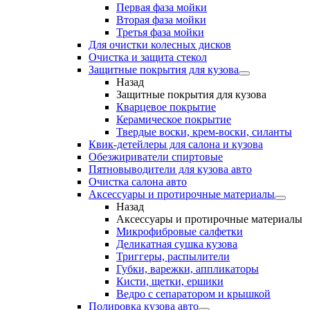
Первая фаза мойки
Вторая фаза мойки
Третья фаза мойки
Для очистки колесных дисков
Очистка и защита стекол
Защитные покрытия для кузова
Назад
Защитные покрытия для кузова
Кварцевое покрытие
Керамическое покрытие
Твердые воски, крем-воски, силанты
Квик-детейлеры для салона и кузова
Обезжириватели спиртовые
Пятновыводители для кузова авто
Очистка салона авто
Аксессуары и протирочные материалы
Назад
Аксессуары и протирочные материалы
Микрофибровые салфетки
Деликатная сушка кузова
Триггеры, распылители
Губки, варежки, аппликаторы
Кисти, щетки, ершики
Ведро с сепаратором и крышкой
Полировка кузова авто