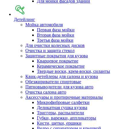
Для мойки фасадов зданий
Детейлинг
Мойка автомобиля
Первая фаза мойки
Вторая фаза мойки
Третья фаза мойки
Для очистки колесных дисков
Очистка и защита стекол
Защитные покрытия для кузова
Кварцевое покрытие
Керамическое покрытие
Твердые воски, крем-воски, силанты
Квик-детейлеры для салона и кузова
Обезжириватели спиртовые
Пятновыводители для кузова авто
Очистка салона авто
Аксессуары и протирочные материалы
Микрофибровые салфетки
Деликатная сушка кузова
Триггеры, распылители
Губки, варежки, аппликаторы
Кисти, щетки, ершики
Ведро с сепаратором и крышкой