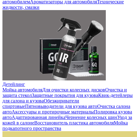
автомобилем
Ароматизаторы для автомобиля
Технические
жидкости, смазки
Детейлинг
Мойка автомобиля
Для очистки колесных дисков
Очистка и
защита стекол
Защитные покрытия для кузова
Квик-детейлеры
для салона и кузова
Обезжириватели
спиртовые
Пятновыводители для кузова авто
Очистка салона
авто
Аксессуары и протирочные материалы
Полировка кузова
авто
Адаптированная линейка
Чернение колесных шин
Уход за
кожей в салоне
Восстановитель пластика автомобиля
Мойка
подкапотного пространства