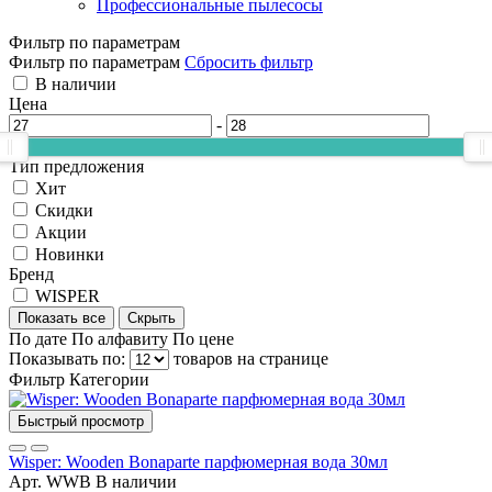
Профессиональные пылесосы
Фильтр по параметрам
Фильтр по параметрам
Сбросить фильтр
В наличии
Цена
-
Тип предложения
Хит
Скидки
Акции
Новинки
Бренд
WISPER
Показать все
Скрыть
По дате
По алфавиту
По цене
Показывать по:
товаров на странице
Фильтр
Категории
Быстрый просмотр
Wisper: Wooden Bonaparte парфюмерная вода 30мл
Арт. WWB
В наличии