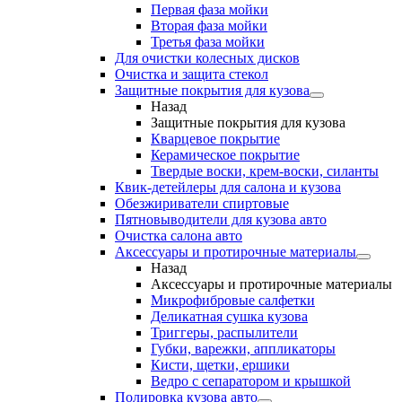
Первая фаза мойки
Вторая фаза мойки
Третья фаза мойки
Для очистки колесных дисков
Очистка и защита стекол
Защитные покрытия для кузова
Назад
Защитные покрытия для кузова
Кварцевое покрытие
Керамическое покрытие
Твердые воски, крем-воски, силанты
Квик-детейлеры для салона и кузова
Обезжириватели спиртовые
Пятновыводители для кузова авто
Очистка салона авто
Аксессуары и протирочные материалы
Назад
Аксессуары и протирочные материалы
Микрофибровые салфетки
Деликатная сушка кузова
Триггеры, распылители
Губки, варежки, аппликаторы
Кисти, щетки, ершики
Ведро с сепаратором и крышкой
Полировка кузова авто