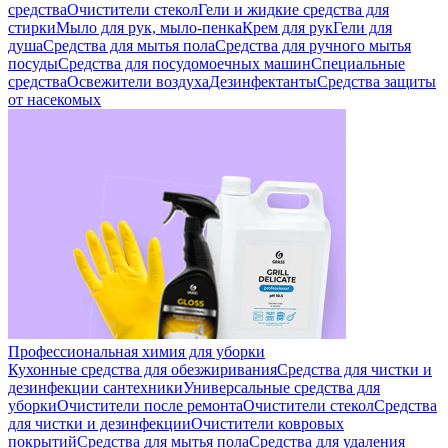
средства
Очистители стекол
Гели и жидкие средства для
стирки
Мыло для рук, мыло-пенка
Крем для рук
Гели для
душа
Средства для мытья пола
Средства для ручного мытья
посуды
Средства для посудомоечных машин
Специальные
средства
Освежители воздуха
Дезинфектанты
Средства защиты
от насекомых
Профессиональная химия для уборки
Кухонные средства для обезжиривания
Средства для чистки и
дезинфекции сантехники
Универсальные средства для
уборки
Очистители после ремонта
Очистители стекол
Средства
для чистки и дезинфекции
Очистители ковровых
покрытий
Средства для мытья пола
Средства для удаления