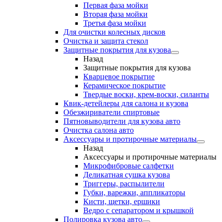
Первая фаза мойки
Вторая фаза мойки
Третья фаза мойки
Для очистки колесных дисков
Очистка и защита стекол
Защитные покрытия для кузова
Назад
Защитные покрытия для кузова
Кварцевое покрытие
Керамическое покрытие
Твердые воски, крем-воски, силанты
Квик-детейлеры для салона и кузова
Обезжириватели спиртовые
Пятновыводители для кузова авто
Очистка салона авто
Аксессуары и протирочные материалы
Назад
Аксессуары и протирочные материалы
Микрофибровые салфетки
Деликатная сушка кузова
Триггеры, распылители
Губки, варежки, аппликаторы
Кисти, щетки, ершики
Ведро с сепаратором и крышкой
Полировка кузова авто