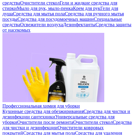
средства
Очистители стекол
Гели и жидкие средства для
стирки
Мыло для рук, мыло-пенка
Крем для рук
Гели для
душа
Средства для мытья пола
Средства для ручного мытья
посуды
Средства для посудомоечных машин
Специальные
средства
Освежители воздуха
Дезинфектанты
Средства защиты
от насекомых
Профессиональная химия для уборки
Кухонные средства для обезжиривания
Средства для чистки и
дезинфекции сантехники
Универсальные средства для
уборки
Очистители после ремонта
Очистители стекол
Средства
для чистки и дезинфекции
Очистители ковровых
покрытий
Средства для мытья пола
Средства для удаления