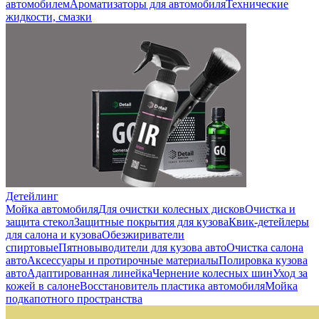
автомобилем
Ароматизаторы для автомобиля
Технические
жидкости, смазки
Детейлинг
Мойка автомобиля
Для очистки колесных дисков
Очистка и
защита стекол
Защитные покрытия для кузова
Квик-детейлеры
для салона и кузова
Обезжириватели
спиртовые
Пятновыводители для кузова авто
Очистка салона
авто
Аксессуары и протирочные материалы
Полировка кузова
авто
Адаптированная линейка
Чернение колесных шин
Уход за
кожей в салоне
Восстановитель пластика автомобиля
Мойка
подкапотного пространства