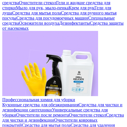
средства
Очистители стекол
Гели и жидкие средства для
стирки
Мыло для рук, мыло-пенка
Крем для рук
Гели для
душа
Средства для мытья пола
Средства для ручного мытья
посуды
Средства для посудомоечных машин
Специальные
средства
Освежители воздуха
Дезинфектанты
Средства защиты
от насекомых
Профессиональная химия для уборки
Кухонные средства для обезжиривания
Средства для чистки и
дезинфекции сантехники
Универсальные средства для
уборки
Очистители после ремонта
Очистители стекол
Средства
для чистки и дезинфекции
Очистители ковровых
покрытий
Средства для мытья пола
Средства для удаления