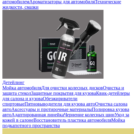
автомобилем
Ароматизаторы для автомобиля
Технические
жидкости, смазки
Детейлинг
Мойка автомобиля
Для очистки колесных дисков
Очистка и
защита стекол
Защитные покрытия для кузова
Квик-детейлеры
для салона и кузова
Обезжириватели
спиртовые
Пятновыводители для кузова авто
Очистка салона
авто
Аксессуары и протирочные материалы
Полировка кузова
авто
Адаптированная линейка
Чернение колесных шин
Уход за
кожей в салоне
Восстановитель пластика автомобиля
Мойка
подкапотного пространства