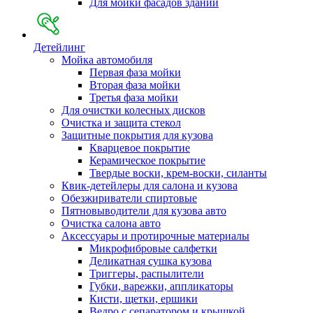
Для мойки фасадов зданий
Детейлинг
Мойка автомобиля
Первая фаза мойки
Вторая фаза мойки
Третья фаза мойки
Для очистки колесных дисков
Очистка и защита стекол
Защитные покрытия для кузова
Кварцевое покрытие
Керамическое покрытие
Твердые воски, крем-воски, силанты
Квик-детейлеры для салона и кузова
Обезжириватели спиртовые
Пятновыводители для кузова авто
Очистка салона авто
Аксессуары и протирочные материалы
Микрофибровые салфетки
Деликатная сушка кузова
Триггеры, распылители
Губки, варежки, аппликаторы
Кисти, щетки, ершики
Ведро с сепаратором и крышкой