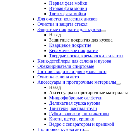
Первая фаза мойки
Вторая фаза мойки
Третья фаза мойки
Для очистки колесных дисков
Очистка и защита стекол
Защитные покрытия для кузова
Назад
Защитные покрытия для кузова
Кварцевое покрытие
Керамическое покрытие
Твердые воски, крем-воски, силанты
Квик-детейлеры для салона и кузова
Обезжириватели спиртовые
Пятновыводители для кузова авто
Очистка салона авто
Аксессуары и протирочные материалы
Назад
Аксессуары и протирочные материалы
Микрофибровые салфетки
Деликатная сушка кузова
Триггеры, распылители
Губки, варежки, аппликаторы
Кисти, щетки, ершики
Ведро с сепаратором и крышкой
Полировка кузова авто