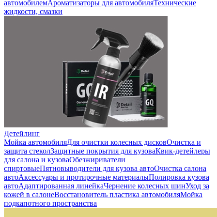
автомобилем
Ароматизаторы для автомобиля
Технические
жидкости, смазки
Детейлинг
Мойка автомобиля
Для очистки колесных дисков
Очистка и
защита стекол
Защитные покрытия для кузова
Квик-детейлеры
для салона и кузова
Обезжириватели
спиртовые
Пятновыводители для кузова авто
Очистка салона
авто
Аксессуары и протирочные материалы
Полировка кузова
авто
Адаптированная линейка
Чернение колесных шин
Уход за
кожей в салоне
Восстановитель пластика автомобиля
Мойка
подкапотного пространства