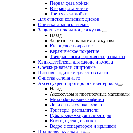
Первая фаза мойки
Вторая фаза мойки
Третья фаза мойки
Для очистки колесных дисков
Очистка и защита стекол
Защитные покрытия для кузова
Назад
Защитные покрытия для кузова
Кварцевое покрытие
Керамическое покрытие
Твердые воски, крем-воски, силанты
Квик-детейлеры для салона и кузова
Обезжириватели спиртовые
Пятновыводители для кузова авто
Очистка салона авто
Аксессуары и протирочные материалы
Назад
Аксессуары и протирочные материалы
Микрофибровые салфетки
Деликатная сушка кузова
Триггеры, распылители
Губки, варежки, аппликаторы
Кисти, щетки, ершики
Ведро с сепаратором и крышкой
Полировка кузова авто