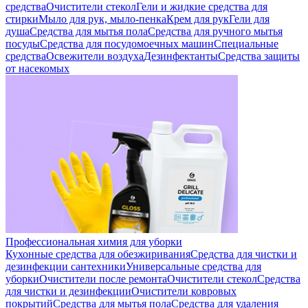
средства
Очистители стекол
Гели и жидкие средства для
стирки
Мыло для рук, мыло-пенка
Крем для рук
Гели для
душа
Средства для мытья пола
Средства для ручного мытья
посуды
Средства для посудомоечных машин
Специальные
средства
Освежители воздуха
Дезинфектанты
Средства защиты
от насекомых
Профессиональная химия для уборки
Кухонные средства для обезжиривания
Средства для чистки и
дезинфекции сантехники
Универсальные средства для
уборки
Очистители после ремонта
Очистители стекол
Средства
для чистки и дезинфекции
Очистители ковровых
покрытий
Средства для мытья пола
Средства для удаления