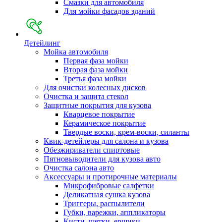
Смазки для автомобиля
Для мойки фасадов зданий
Детейлинг
Мойка автомобиля
Первая фаза мойки
Вторая фаза мойки
Третья фаза мойки
Для очистки колесных дисков
Очистка и защита стекол
Защитные покрытия для кузова
Кварцевое покрытие
Керамическое покрытие
Твердые воски, крем-воски, силанты
Квик-детейлеры для салона и кузова
Обезжириватели спиртовые
Пятновыводители для кузова авто
Очистка салона авто
Аксессуары и протирочные материалы
Микрофибровые салфетки
Деликатная сушка кузова
Триггеры, распылители
Губки, варежки, аппликаторы
Кисти, щетки, ершики