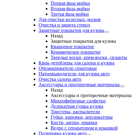
Первая фаза мойки
Вторая фаза мойки
Третья фаза мойки
Для очистки колесных дисков
Очистка и защита стекол
Защитные покрытия для кузова
Назад
Защитные покрытия для кузова
Кварцевое покрытие
Керамическое покрытие
Твердые воски, крем-воски, силанты
Квик-детейлеры для салона и кузова
Обезжириватели спиртовые
Пятновыводители для кузова авто
Очистка салона авто
Аксессуары и протирочные материалы
Назад
Аксессуары и протирочные материалы
Микрофибровые салфетки
Деликатная сушка кузова
Триггеры, распылители
Губки, варежки, аппликаторы
Кисти, щетки, ершики
Ведро с сепаратором и крышкой
Полировка кузова авто