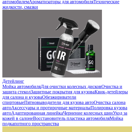
автомобилем
Ароматизаторы для автомобиля
Технические
жидкости, смазки
Детейлинг
Мойка автомобиля
Для очистки колесных дисков
Очистка и
защита стекол
Защитные покрытия для кузова
Квик-детейлеры
для салона и кузова
Обезжириватели
спиртовые
Пятновыводители для кузова авто
Очистка салона
авто
Аксессуары и протирочные материалы
Полировка кузова
авто
Адаптированная линейка
Чернение колесных шин
Уход за
кожей в салоне
Восстановитель пластика автомобиля
Мойка
подкапотного пространства