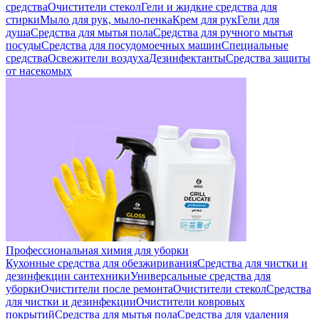
средства
Очистители стекол
Гели и жидкие средства для
стирки
Мыло для рук, мыло-пенка
Крем для рук
Гели для
душа
Средства для мытья пола
Средства для ручного мытья
посуды
Средства для посудомоечных машин
Специальные
средства
Освежители воздуха
Дезинфектанты
Средства защиты
от насекомых
Профессиональная химия для уборки
Кухонные средства для обезжиривания
Средства для чистки и
дезинфекции сантехники
Универсальные средства для
уборки
Очистители после ремонта
Очистители стекол
Средства
для чистки и дезинфекции
Очистители ковровых
покрытий
Средства для мытья пола
Средства для удаления