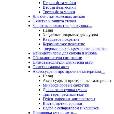
Первая фаза мойки
Вторая фаза мойки
Третья фаза мойки
Для очистки колесных дисков
Очистка и защита стекол
Защитные покрытия для кузова
Назад
Защитные покрытия для кузова
Кварцевое покрытие
Керамическое покрытие
Твердые воски, крем-воски, силанты
Квик-детейлеры для салона и кузова
Обезжириватели спиртовые
Пятновыводители для кузова авто
Очистка салона авто
Аксессуары и протирочные материалы
Назад
Аксессуары и протирочные материалы
Микрофибровые салфетки
Деликатная сушка кузова
Триггеры, распылители
Губки, варежки, аппликаторы
Кисти, щетки, ершики
Ведро с сепаратором и крышкой
Полировка кузова авто