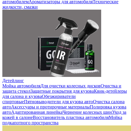
автомобилем
Ароматизаторы для автомобиля
Технические
жидкости, смазки
Детейлинг
Мойка автомобиля
Для очистки колесных дисков
Очистка и
защита стекол
Защитные покрытия для кузова
Квик-детейлеры
для салона и кузова
Обезжириватели
спиртовые
Пятновыводители для кузова авто
Очистка салона
авто
Аксессуары и протирочные материалы
Полировка кузова
авто
Адаптированная линейка
Чернение колесных шин
Уход за
кожей в салоне
Восстановитель пластика автомобиля
Мойка
подкапотного пространства