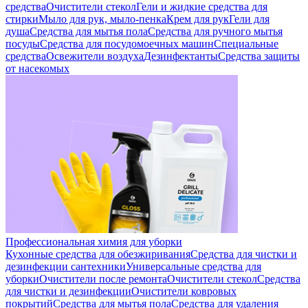
средства
Очистители стекол
Гели и жидкие средства для
стирки
Мыло для рук, мыло-пенка
Крем для рук
Гели для
душа
Средства для мытья пола
Средства для ручного мытья
посуды
Средства для посудомоечных машин
Специальные
средства
Освежители воздуха
Дезинфектанты
Средства защиты
от насекомых
Профессиональная химия для уборки
Кухонные средства для обезжиривания
Средства для чистки и
дезинфекции сантехники
Универсальные средства для
уборки
Очистители после ремонта
Очистители стекол
Средства
для чистки и дезинфекции
Очистители ковровых
покрытий
Средства для мытья пола
Средства для удаления