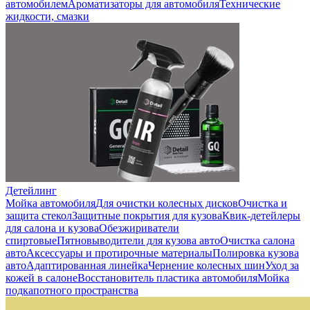
автомобилем
Ароматизаторы для автомобиля
Технические
жидкости, смазки
Детейлинг
Мойка автомобиля
Для очистки колесных дисков
Очистка и
защита стекол
Защитные покрытия для кузова
Квик-детейлеры
для салона и кузова
Обезжириватели
спиртовые
Пятновыводители для кузова авто
Очистка салона
авто
Аксессуары и протирочные материалы
Полировка кузова
авто
Адаптированная линейка
Чернение колесных шин
Уход за
кожей в салоне
Восстановитель пластика автомобиля
Мойка
подкапотного пространства