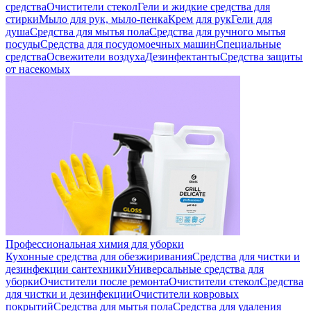
средства
Очистители стекол
Гели и жидкие средства для
стирки
Мыло для рук, мыло-пенка
Крем для рук
Гели для
душа
Средства для мытья пола
Средства для ручного мытья
посуды
Средства для посудомоечных машин
Специальные
средства
Освежители воздуха
Дезинфектанты
Средства защиты
от насекомых
Профессиональная химия для уборки
Кухонные средства для обезжиривания
Средства для чистки и
дезинфекции сантехники
Универсальные средства для
уборки
Очистители после ремонта
Очистители стекол
Средства
для чистки и дезинфекции
Очистители ковровых
покрытий
Средства для мытья пола
Средства для удаления