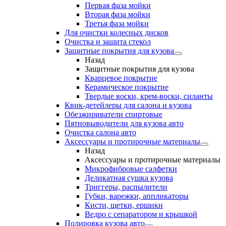
Первая фаза мойки
Вторая фаза мойки
Третья фаза мойки
Для очистки колесных дисков
Очистка и защита стекол
Защитные покрытия для кузова
Назад
Защитные покрытия для кузова
Кварцевое покрытие
Керамическое покрытие
Твердые воски, крем-воски, силанты
Квик-детейлеры для салона и кузова
Обезжириватели спиртовые
Пятновыводители для кузова авто
Очистка салона авто
Аксессуары и протирочные материалы
Назад
Аксессуары и протирочные материалы
Микрофибровые салфетки
Деликатная сушка кузова
Триггеры, распылители
Губки, варежки, аппликаторы
Кисти, щетки, ершики
Ведро с сепаратором и крышкой
Полировка кузова авто