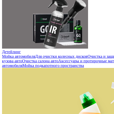
Детейлинг
Мойка автомобиля
Для очистки колесных дисков
Очистка и защ
кузова авто
Очистка салона авто
Аксессуары и протирочные ма
автомобиля
Мойка подкапотного пространства