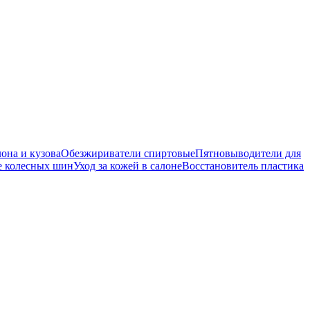
она и кузова
Обезжириватели спиртовые
Пятновыводители для
е колесных шин
Уход за кожей в салоне
Восстановитель пластика