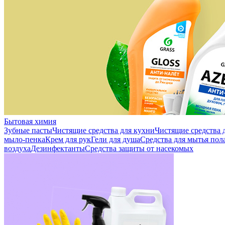
Бытовая химия
Зубные пасты
Чистящие средства для кухни
Чистящие средства д
мыло-пенка
Крем для рук
Гели для душа
Средства для мытья пол
воздуха
Дезинфектанты
Средства защиты от насекомых