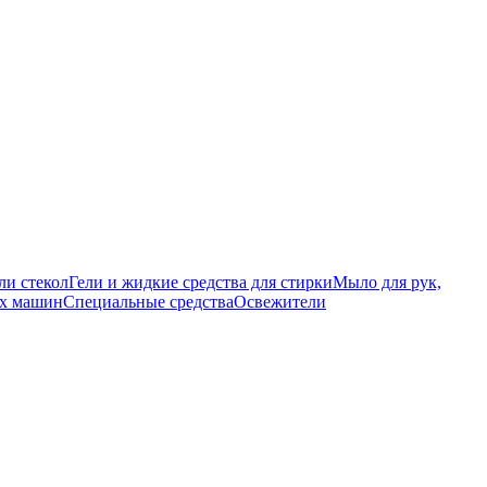
ли стекол
Гели и жидкие средства для стирки
Мыло для рук,
ых машин
Специальные средства
Освежители