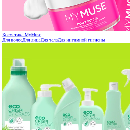
Косметика MyMuse
Для волос
Для лица
Для тела
Для интимной гигиены