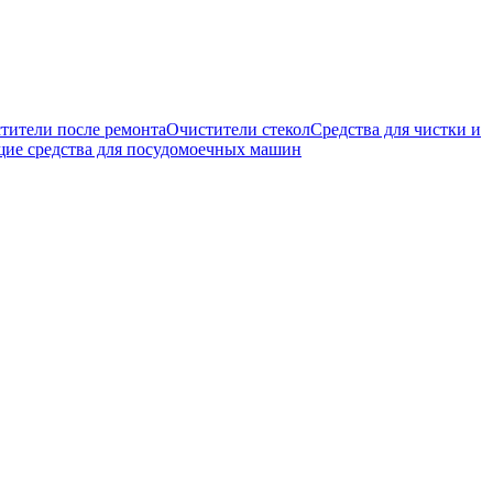
тители после ремонта
Очистители стекол
Средства для чистки и
е средства для посудомоечных машин