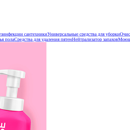
дезинфекции сантехники
Универсальные средства для уборки
Очис
ья пола
Средства для удаления пятен
Нейтрализатор запахов
Моющи