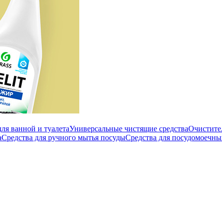
ля ванной и туалета
Универсальные чистящие средства
Очистите
а
Средства для ручного мытья посуды
Средства для посудомоечн