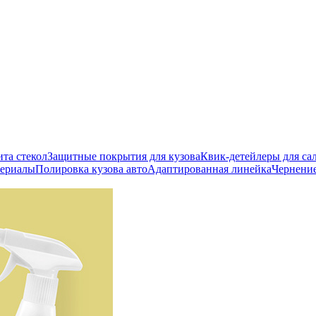
ита стекол
Защитные покрытия для кузова
Квик-детейлеры для сал
териалы
Полировка кузова авто
Адаптированная линейка
Чернени