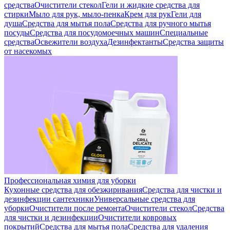
средства
Очистители стекол
Гели и жидкие средства для
стирки
Мыло для рук, мыло-пенка
Крем для рук
Гели для
душа
Средства для мытья пола
Средства для ручного мытья
посуды
Средства для посудомоечных машин
Специальные
средства
Освежители воздуха
Дезинфектанты
Средства защиты
от насекомых
Профессиональная химия для уборки
Кухонные средства для обезжиривания
Средства для чистки и
дезинфекции сантехники
Универсальные средства для
уборки
Очистители после ремонта
Очистители стекол
Средства
для чистки и дезинфекции
Очистители ковровых
покрытий
Средства для мытья пола
Средства для удаления