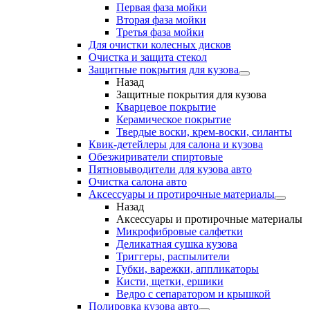
Первая фаза мойки
Вторая фаза мойки
Третья фаза мойки
Для очистки колесных дисков
Очистка и защита стекол
Защитные покрытия для кузова
Назад
Защитные покрытия для кузова
Кварцевое покрытие
Керамическое покрытие
Твердые воски, крем-воски, силанты
Квик-детейлеры для салона и кузова
Обезжириватели спиртовые
Пятновыводители для кузова авто
Очистка салона авто
Аксессуары и протирочные материалы
Назад
Аксессуары и протирочные материалы
Микрофибровые салфетки
Деликатная сушка кузова
Триггеры, распылители
Губки, варежки, аппликаторы
Кисти, щетки, ершики
Ведро с сепаратором и крышкой
Полировка кузова авто