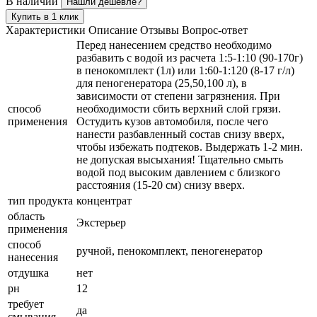
В наличии
Нашли дешевле?
Купить в 1 клик
Характеристики
Описание
Отзывы
Вопрос-ответ
Перед нанесением средство необходимо
разбавить с водой из расчета 1:5-1:10 (90-170г)
в пенокомплект (1л) или 1:60-1:120 (8-17 г/л)
для пеногенератора (25,50,100 л), в
зависимости от степени загрязнения. При
способ
необходимости сбить верхний слой грязи.
применения
Остудить кузов автомобиля, после чего
нанести разбавленный состав снизу вверх,
чтобы избежать подтеков. Выдержать 1-2 мин.
не допуская высыхания! Тщательно смыть
водой под высоким давлением с близкого
расстояния (15-20 см) снизу вверх.
тип продукта
концентрат
область
Экстерьер
применения
способ
ручной, пенокомплект, пеногенератор
нанесения
отдушка
нет
рн
12
требует
да
смывания