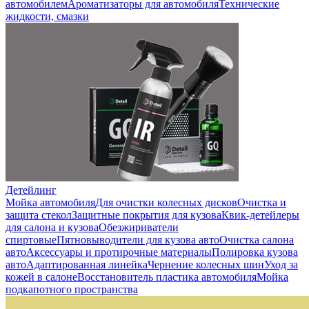
автомобилем
Ароматизаторы для автомобиля
Технические
жидкости, смазки
Детейлинг
Мойка автомобиля
Для очистки колесных дисков
Очистка и
защита стекол
Защитные покрытия для кузова
Квик-детейлеры
для салона и кузова
Обезжириватели
спиртовые
Пятновыводители для кузова авто
Очистка салона
авто
Аксессуары и протирочные материалы
Полировка кузова
авто
Адаптированная линейка
Чернение колесных шин
Уход за
кожей в салоне
Восстановитель пластика автомобиля
Мойка
подкапотного пространства