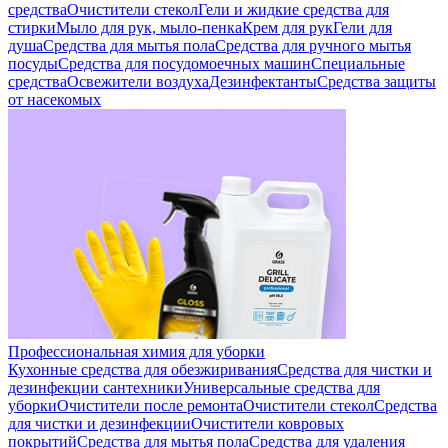
средства
Очистители стекол
Гели и жидкие средства для
стирки
Мыло для рук, мыло-пенка
Крем для рук
Гели для
душа
Средства для мытья пола
Средства для ручного мытья
посуды
Средства для посудомоечных машин
Специальные
средства
Освежители воздуха
Дезинфектанты
Средства защиты
от насекомых
Профессиональная химия для уборки
Кухонные средства для обезжиривания
Средства для чистки и
дезинфекции сантехники
Универсальные средства для
уборки
Очистители после ремонта
Очистители стекол
Средства
для чистки и дезинфекции
Очистители ковровых
покрытий
Средства для мытья пола
Средства для удаления