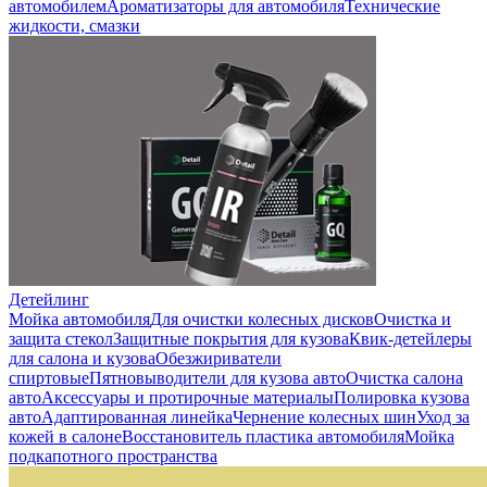
автомобилем
Ароматизаторы для автомобиля
Технические
жидкости, смазки
Детейлинг
Мойка автомобиля
Для очистки колесных дисков
Очистка и
защита стекол
Защитные покрытия для кузова
Квик-детейлеры
для салона и кузова
Обезжириватели
спиртовые
Пятновыводители для кузова авто
Очистка салона
авто
Аксессуары и протирочные материалы
Полировка кузова
авто
Адаптированная линейка
Чернение колесных шин
Уход за
кожей в салоне
Восстановитель пластика автомобиля
Мойка
подкапотного пространства