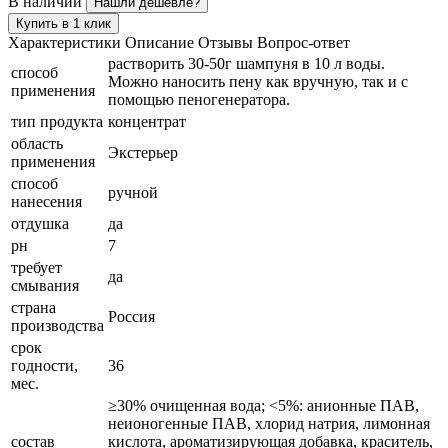
В наличии
Нашли дешевле?
Купить в 1 клик
Характеристики
Описание
Отзывы
Вопрос-ответ
растворить 30-50г шампуня в 10 л воды.
способ
Можно наносить пену как вручную, так и с
применения
помощью пеногенератора.
тип продукта
концентрат
область
Экстерьер
применения
способ
ручной
нанесения
отдушка
да
рн
7
требует
да
смывания
страна
Россия
производства
срок
годности,
36
мес.
≥30% очищенная вода; <5%: анионные ПАВ,
неионогенные ПАВ, хлорид натрия, лимонная
состав
кислота, ароматизирующая добавка, краситель,