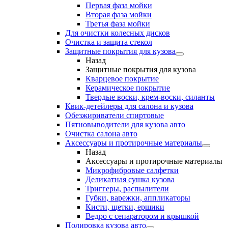
Первая фаза мойки
Вторая фаза мойки
Третья фаза мойки
Для очистки колесных дисков
Очистка и защита стекол
Защитные покрытия для кузова
Назад
Защитные покрытия для кузова
Кварцевое покрытие
Керамическое покрытие
Твердые воски, крем-воски, силанты
Квик-детейлеры для салона и кузова
Обезжириватели спиртовые
Пятновыводители для кузова авто
Очистка салона авто
Аксессуары и протирочные материалы
Назад
Аксессуары и протирочные материалы
Микрофибровые салфетки
Деликатная сушка кузова
Триггеры, распылители
Губки, варежки, аппликаторы
Кисти, щетки, ершики
Ведро с сепаратором и крышкой
Полировка кузова авто