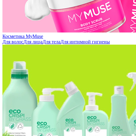
Косметика MyMuse
Для волос
Для лица
Для тела
Для интимной гигиены