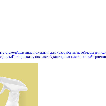
ита стекол
Защитные покрытия для кузова
Квик-детейлеры для сал
териалы
Полировка кузова авто
Адаптированная линейка
Чернени