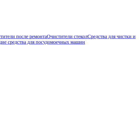
тители после ремонта
Очистители стекол
Средства для чистки и
е средства для посудомоечных машин