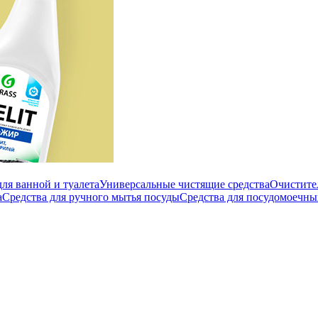
ля ванной и туалета
Универсальные чистящие средства
Очистите
а
Средства для ручного мытья посуды
Средства для посудомоечн