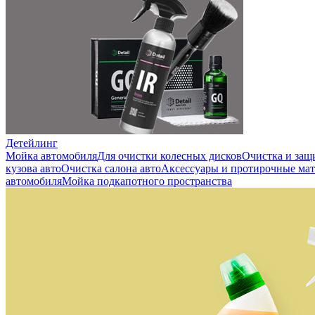
Детейлинг
Мойка автомобиля
Для очистки колесных дисков
Очистка и защ
кузова авто
Очистка салона авто
Аксессуары и протирочные ма
автомобиля
Мойка подкапотного пространства