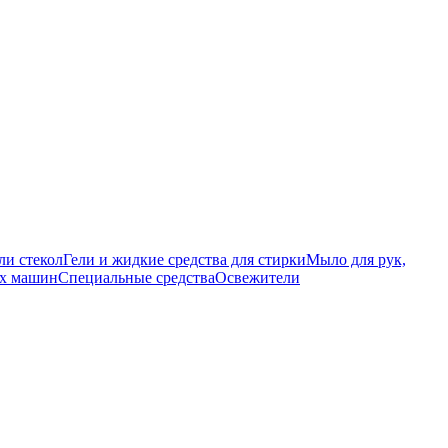
ли стекол
Гели и жидкие средства для стирки
Мыло для рук,
ых машин
Специальные средства
Освежители