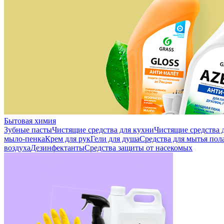
Бытовая химия
Зубные пасты
Чистящие средства для кухни
Чистящие средства д
мыло-пенка
Крем для рук
Гели для душа
Средства для мытья пол
воздуха
Дезинфектанты
Средства защиты от насекомых