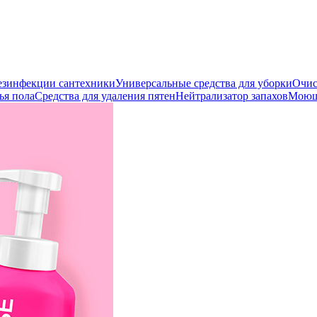
дезинфекции сантехники
Универсальные средства для уборки
Очис
ья пола
Средства для удаления пятен
Нейтрализатор запахов
Моющи