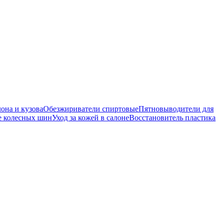
она и кузова
Обезжириватели спиртовые
Пятновыводители для
е колесных шин
Уход за кожей в салоне
Восстановитель пластика