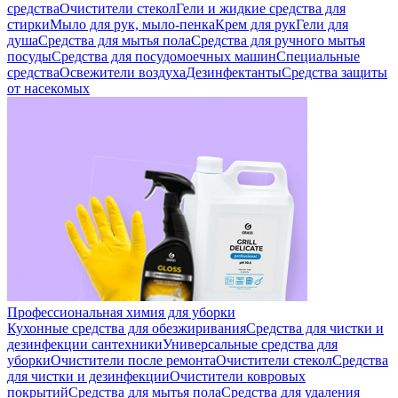
средства
Очистители стекол
Гели и жидкие средства для
стирки
Мыло для рук, мыло-пенка
Крем для рук
Гели для
душа
Средства для мытья пола
Средства для ручного мытья
посуды
Средства для посудомоечных машин
Специальные
средства
Освежители воздуха
Дезинфектанты
Средства защиты
от насекомых
Профессиональная химия для уборки
Кухонные средства для обезжиривания
Средства для чистки и
дезинфекции сантехники
Универсальные средства для
уборки
Очистители после ремонта
Очистители стекол
Средства
для чистки и дезинфекции
Очистители ковровых
покрытий
Средства для мытья пола
Средства для удаления