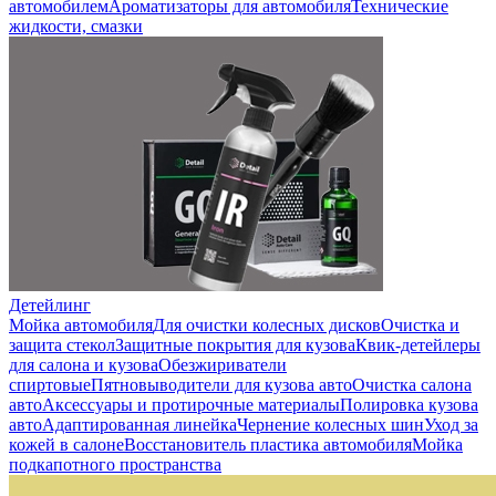
автомобилем
Ароматизаторы для автомобиля
Технические
жидкости, смазки
Детейлинг
Мойка автомобиля
Для очистки колесных дисков
Очистка и
защита стекол
Защитные покрытия для кузова
Квик-детейлеры
для салона и кузова
Обезжириватели
спиртовые
Пятновыводители для кузова авто
Очистка салона
авто
Аксессуары и протирочные материалы
Полировка кузова
авто
Адаптированная линейка
Чернение колесных шин
Уход за
кожей в салоне
Восстановитель пластика автомобиля
Мойка
подкапотного пространства