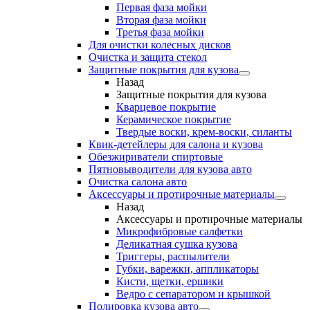
Первая фаза мойки
Вторая фаза мойки
Третья фаза мойки
Для очистки колесных дисков
Очистка и защита стекол
Защитные покрытия для кузова
Назад
Защитные покрытия для кузова
Кварцевое покрытие
Керамическое покрытие
Твердые воски, крем-воски, силанты
Квик-детейлеры для салона и кузова
Обезжириватели спиртовые
Пятновыводители для кузова авто
Очистка салона авто
Аксессуары и протирочные материалы
Назад
Аксессуары и протирочные материалы
Микрофибровые салфетки
Деликатная сушка кузова
Триггеры, распылители
Губки, варежки, аппликаторы
Кисти, щетки, ершики
Ведро с сепаратором и крышкой
Полировка кузова авто