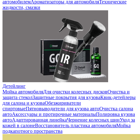
автомобилем
Ароматизаторы для автомобиля
Технические
жидкости, смазки
Детейлинг
Мойка автомобиля
Для очистки колесных дисков
Очистка и
защита стекол
Защитные покрытия для кузова
Квик-детейлеры
для салона и кузова
Обезжириватели
спиртовые
Пятновыводители для кузова авто
Очистка салона
авто
Аксессуары и протирочные материалы
Полировка кузова
авто
Адаптированная линейка
Чернение колесных шин
Уход за
кожей в салоне
Восстановитель пластика автомобиля
Мойка
подкапотного пространства