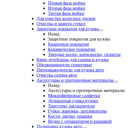
Первая фаза мойки
Вторая фаза мойки
Третья фаза мойки
Для очистки колесных дисков
Очистка и защита стекол
Защитные покрытия для кузова
Назад
Защитные покрытия для кузова
Кварцевое покрытие
Керамическое покрытие
Твердые воски, крем-воски, силанты
Квик-детейлеры для салона и кузова
Обезжириватели спиртовые
Пятновыводители для кузова авто
Очистка салона авто
Аксессуары и протирочные материалы
Назад
Аксессуары и протирочные материалы
Микрофибровые салфетки
Деликатная сушка кузова
Триггеры, распылители
Губки, варежки, аппликаторы
Кисти, щетки, ершики
Ведро с сепаратором и крышкой
Полировка кузова авто