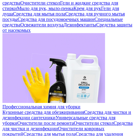
средства
Очистители стекол
Гели и жидкие средства для
стирки
Мыло для рук, мыло-пенка
Крем для рук
Гели для
душа
Средства для мытья пола
Средства для ручного мытья
посуды
Средства для посудомоечных машин
Специальные
средства
Освежители воздуха
Дезинфектанты
Средства защиты
от насекомых
Профессиональная химия для уборки
Кухонные средства для обезжиривания
Средства для чистки и
дезинфекции сантехники
Универсальные средства для
уборки
Очистители после ремонта
Очистители стекол
Средства
для чистки и дезинфекции
Очистители ковровых
покрытий
Средства для мытья пола
Средства для удаления