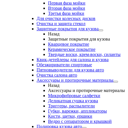
Первая фаза мойки
Вторая фаза мойки
Третья фаза мойки
Для очистки колесных дисков
Очистка и защита стекол
Защитные покрытия для кузова
Назад
Защитные покрытия для кузова
Кварцевое покрытие
Керамическое покрытие
Твердые воски, крем-воски, силанты
Квик-детейлеры для салона и кузова
Обезжириватели спиртовые
Пятновыводители для кузова авто
Очистка салона авто
Аксессуары и протирочные материалы
Назад
Аксессуары и протирочные материалы
Микрофибровые салфетки
Деликатная сушка кузова
Триггеры, распылители
Губки, варежки, аппликаторы
Кисти, щетки, ершики
Ведро с сепаратором и крышкой
Полировка кузова авто