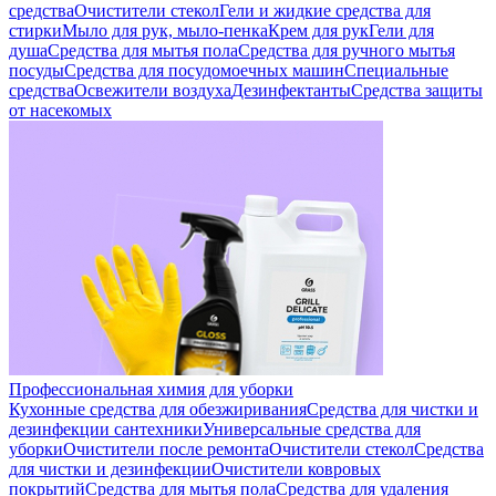
средства
Очистители стекол
Гели и жидкие средства для
стирки
Мыло для рук, мыло-пенка
Крем для рук
Гели для
душа
Средства для мытья пола
Средства для ручного мытья
посуды
Средства для посудомоечных машин
Специальные
средства
Освежители воздуха
Дезинфектанты
Средства защиты
от насекомых
Профессиональная химия для уборки
Кухонные средства для обезжиривания
Средства для чистки и
дезинфекции сантехники
Универсальные средства для
уборки
Очистители после ремонта
Очистители стекол
Средства
для чистки и дезинфекции
Очистители ковровых
покрытий
Средства для мытья пола
Средства для удаления