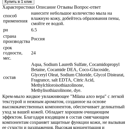
Купить в 1 клик
Характеристики
Описание
Отзывы
Вопрос-ответ
нанесите небольшое количество мыла на
способ
влажную кожу, добейтесь образования пены,
применения
смойте ее водой.
рн
6.5
страна
Россия
производства
срок
годности,
24
мес.
Aqua, Sodium Laureth Sulfate, Cocamidopropyl
Betaine, Cocamide DEA, Coco-Glucoside,
Glyceryl Oleat, Sodium Chloride, Glycol Distearat,
состав
Fragrance, salt EDTA, Citric Acid,
Methylchloroisothiazolinone,
Methylisothiazolinone, dye.
Крем-мыло жидкое увлажняющее "Milana алоэ вера" с легкой
текстурой и нежным ароматом, созданное на основе
высококачественных компонентов, обеспечивает деликатный
уход за вашей кожей. Обладает хорошим очищающим
эффектом. Благодаря входящим в состав смягчающим
компонентам сохраняет защитные функции кожи, не вызывая
ее сухости и раздражения. Высокая концентрация и