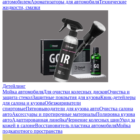
автомобилем
Ароматизаторы для автомобиля
Технические
жидкости, смазки
Детейлинг
Мойка автомобиля
Для очистки колесных дисков
Очистка и
защита стекол
Защитные покрытия для кузова
Квик-детейлеры
для салона и кузова
Обезжириватели
спиртовые
Пятновыводители для кузова авто
Очистка салона
авто
Аксессуары и протирочные материалы
Полировка кузова
авто
Адаптированная линейка
Чернение колесных шин
Уход за
кожей в салоне
Восстановитель пластика автомобиля
Мойка
подкапотного пространства