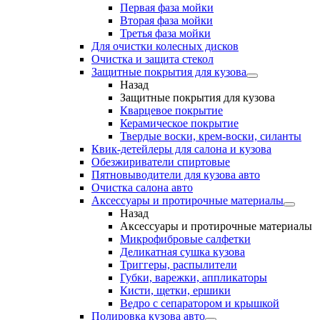
Первая фаза мойки
Вторая фаза мойки
Третья фаза мойки
Для очистки колесных дисков
Очистка и защита стекол
Защитные покрытия для кузова
Назад
Защитные покрытия для кузова
Кварцевое покрытие
Керамическое покрытие
Твердые воски, крем-воски, силанты
Квик-детейлеры для салона и кузова
Обезжириватели спиртовые
Пятновыводители для кузова авто
Очистка салона авто
Аксессуары и протирочные материалы
Назад
Аксессуары и протирочные материалы
Микрофибровые салфетки
Деликатная сушка кузова
Триггеры, распылители
Губки, варежки, аппликаторы
Кисти, щетки, ершики
Ведро с сепаратором и крышкой
Полировка кузова авто