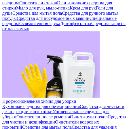
средства
Очистители стекол
Гели и жидкие средства для
стирки
Мыло для рук, мыло-пенка
Крем для рук
Гели для
душа
Средства для мытья пола
Средства для ручного мытья
посуды
Средства для посудомоечных машин
Специальные
средства
Освежители воздуха
Дезинфектанты
Средства защиты
от насекомых
Профессиональная химия для уборки
Кухонные средства для обезжиривания
Средства для чистки и
дезинфекции сантехники
Универсальные средства для
уборки
Очистители после ремонта
Очистители стекол
Средства
для чистки и дезинфекции
Очистители ковровых
покрытий
Средства для мытья пола
Средства для удаления