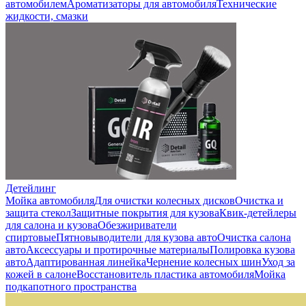
автомобилем
Ароматизаторы для автомобиля
Технические
жидкости, смазки
Детейлинг
Мойка автомобиля
Для очистки колесных дисков
Очистка и
защита стекол
Защитные покрытия для кузова
Квик-детейлеры
для салона и кузова
Обезжириватели
спиртовые
Пятновыводители для кузова авто
Очистка салона
авто
Аксессуары и протирочные материалы
Полировка кузова
авто
Адаптированная линейка
Чернение колесных шин
Уход за
кожей в салоне
Восстановитель пластика автомобиля
Мойка
подкапотного пространства