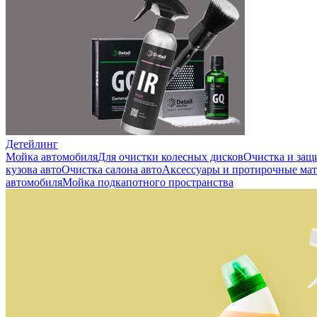
Детейлинг
Мойка автомобиля
Для очистки колесных дисков
Очистка и защ
кузова авто
Очистка салона авто
Аксессуары и протирочные ма
автомобиля
Мойка подкапотного пространства