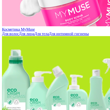
Косметика MyMuse
Для волос
Для лица
Для тела
Для интимной гигиены