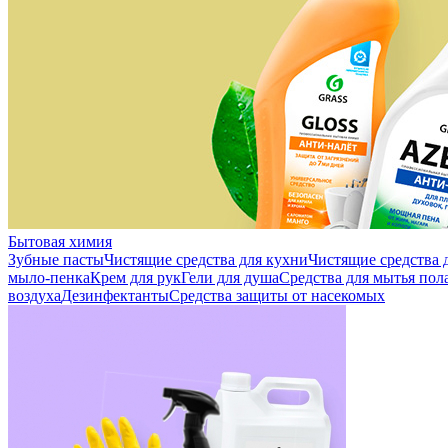
Бытовая химия
Зубные пасты
Чистящие средства для кухни
Чистящие средства д
мыло-пенка
Крем для рук
Гели для душа
Средства для мытья пол
воздуха
Дезинфектанты
Средства защиты от насекомых