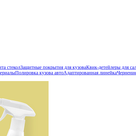
ита стекол
Защитные покрытия для кузова
Квик-детейлеры для сал
териалы
Полировка кузова авто
Адаптированная линейка
Чернени