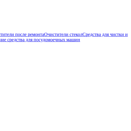
тители после ремонта
Очистители стекол
Средства для чистки и
е средства для посудомоечных машин