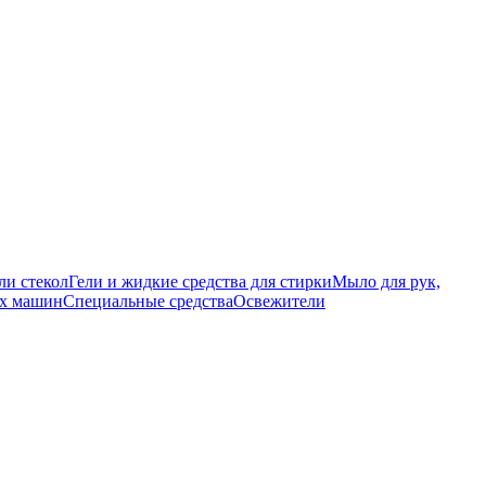
ли стекол
Гели и жидкие средства для стирки
Мыло для рук,
ых машин
Специальные средства
Освежители