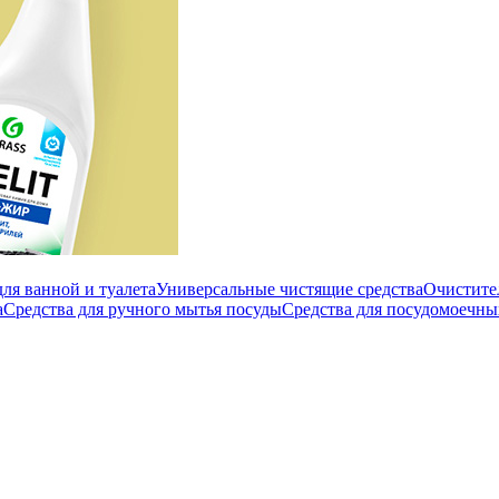
ля ванной и туалета
Универсальные чистящие средства
Очистите
а
Средства для ручного мытья посуды
Средства для посудомоечн