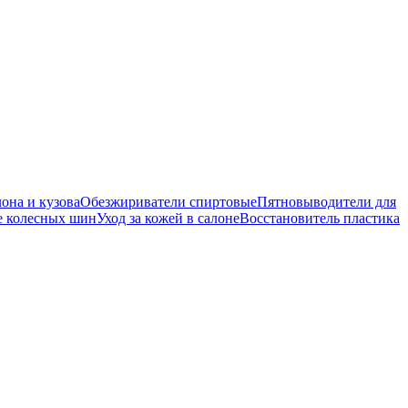
она и кузова
Обезжириватели спиртовые
Пятновыводители для
е колесных шин
Уход за кожей в салоне
Восстановитель пластика