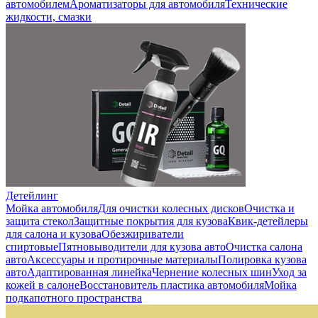
автомобилем
Ароматизаторы для автомобиля
Технические
жидкости, смазки
Детейлинг
Мойка автомобиля
Для очистки колесных дисков
Очистка и
защита стекол
Защитные покрытия для кузова
Квик-детейлеры
для салона и кузова
Обезжириватели
спиртовые
Пятновыводители для кузова авто
Очистка салона
авто
Аксессуары и протирочные материалы
Полировка кузова
авто
Адаптированная линейка
Чернение колесных шин
Уход за
кожей в салоне
Восстановитель пластика автомобиля
Мойка
подкапотного пространства