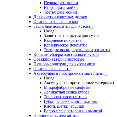
Первая фаза мойки
Вторая фаза мойки
Третья фаза мойки
Для очистки колесных дисков
Очистка и защита стекол
Защитные покрытия для кузова
Назад
Защитные покрытия для кузова
Кварцевое покрытие
Керамическое покрытие
Твердые воски, крем-воски, силанты
Квик-детейлеры для салона и кузова
Обезжириватели спиртовые
Пятновыводители для кузова авто
Очистка салона авто
Аксессуары и протирочные материалы
Назад
Аксессуары и протирочные материалы
Микрофибровые салфетки
Деликатная сушка кузова
Триггеры, распылители
Губки, варежки, аппликаторы
Кисти, щетки, ершики
Ведро с сепаратором и крышкой
Полировка кузова авто