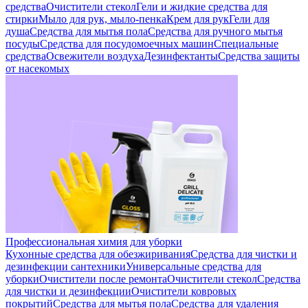
средства
Очистители стекол
Гели и жидкие средства для
стирки
Мыло для рук, мыло-пенка
Крем для рук
Гели для
душа
Средства для мытья пола
Средства для ручного мытья
посуды
Средства для посудомоечных машин
Специальные
средства
Освежители воздуха
Дезинфектанты
Средства защиты
от насекомых
Профессиональная химия для уборки
Кухонные средства для обезжиривания
Средства для чистки и
дезинфекции сантехники
Универсальные средства для
уборки
Очистители после ремонта
Очистители стекол
Средства
для чистки и дезинфекции
Очистители ковровых
покрытий
Средства для мытья пола
Средства для удаления