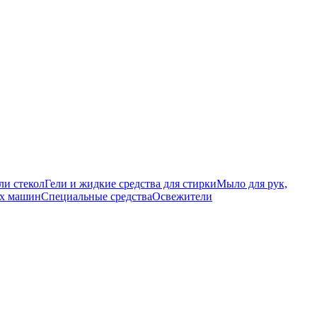
ли стекол
Гели и жидкие средства для стирки
Мыло для рук,
ых машин
Специальные средства
Освежители