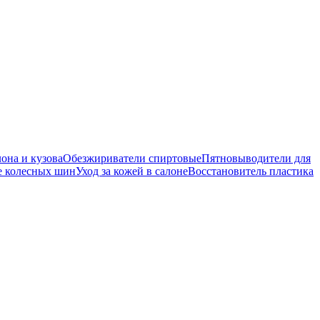
она и кузова
Обезжириватели спиртовые
Пятновыводители для
е колесных шин
Уход за кожей в салоне
Восстановитель пластика