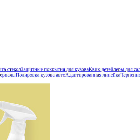
ита стекол
Защитные покрытия для кузова
Квик-детейлеры для сал
териалы
Полировка кузова авто
Адаптированная линейка
Чернени