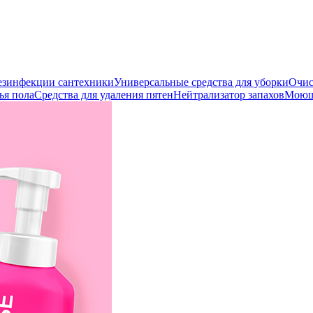
дезинфекции сантехники
Универсальные средства для уборки
Очис
ья пола
Средства для удаления пятен
Нейтрализатор запахов
Моющи