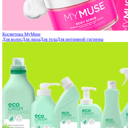
Косметика MyMuse
Для волос
Для лица
Для тела
Для интимной гигиены