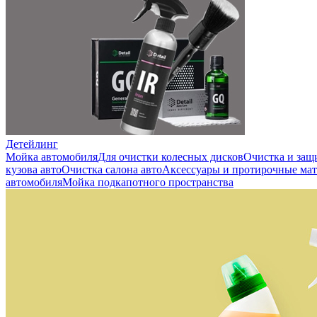
Детейлинг
Мойка автомобиля
Для очистки колесных дисков
Очистка и защ
кузова авто
Очистка салона авто
Аксессуары и протирочные ма
автомобиля
Мойка подкапотного пространства