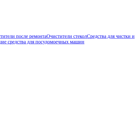
тители после ремонта
Очистители стекол
Средства для чистки и
е средства для посудомоечных машин