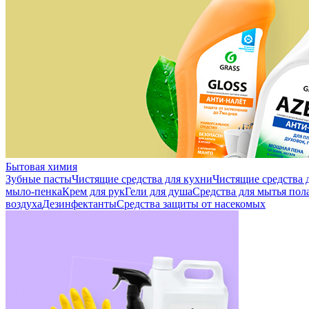
Бытовая химия
Зубные пасты
Чистящие средства для кухни
Чистящие средства д
мыло-пенка
Крем для рук
Гели для душа
Средства для мытья пол
воздуха
Дезинфектанты
Средства защиты от насекомых