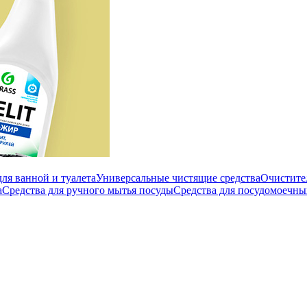
ля ванной и туалета
Универсальные чистящие средства
Очистите
а
Средства для ручного мытья посуды
Средства для посудомоечн