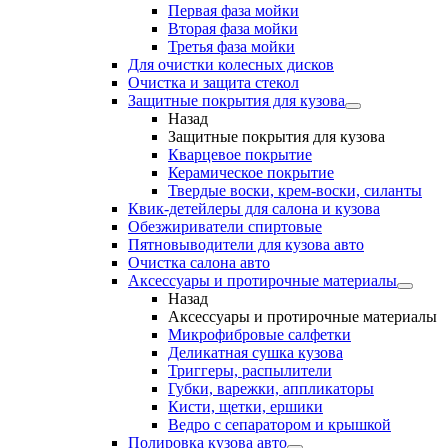
Первая фаза мойки
Вторая фаза мойки
Третья фаза мойки
Для очистки колесных дисков
Очистка и защита стекол
Защитные покрытия для кузова
Назад
Защитные покрытия для кузова
Кварцевое покрытие
Керамическое покрытие
Твердые воски, крем-воски, силанты
Квик-детейлеры для салона и кузова
Обезжириватели спиртовые
Пятновыводители для кузова авто
Очистка салона авто
Аксессуары и протирочные материалы
Назад
Аксессуары и протирочные материалы
Микрофибровые салфетки
Деликатная сушка кузова
Триггеры, распылители
Губки, варежки, аппликаторы
Кисти, щетки, ершики
Ведро с сепаратором и крышкой
Полировка кузова авто