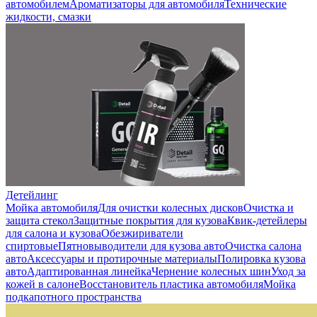
автомобилем
Ароматизаторы для автомобиля
Технические
жидкости, смазки
Детейлинг
Мойка автомобиля
Для очистки колесных дисков
Очистка и
защита стекол
Защитные покрытия для кузова
Квик-детейлеры
для салона и кузова
Обезжириватели
спиртовые
Пятновыводители для кузова авто
Очистка салона
авто
Аксессуары и протирочные материалы
Полировка кузова
авто
Адаптированная линейка
Чернение колесных шин
Уход за
кожей в салоне
Восстановитель пластика автомобиля
Мойка
подкапотного пространства