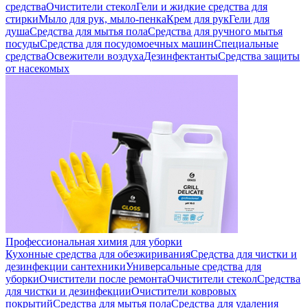
средства
Очистители стекол
Гели и жидкие средства для
стирки
Мыло для рук, мыло-пенка
Крем для рук
Гели для
душа
Средства для мытья пола
Средства для ручного мытья
посуды
Средства для посудомоечных машин
Специальные
средства
Освежители воздуха
Дезинфектанты
Средства защиты
от насекомых
Профессиональная химия для уборки
Кухонные средства для обезжиривания
Средства для чистки и
дезинфекции сантехники
Универсальные средства для
уборки
Очистители после ремонта
Очистители стекол
Средства
для чистки и дезинфекции
Очистители ковровых
покрытий
Средства для мытья пола
Средства для удаления