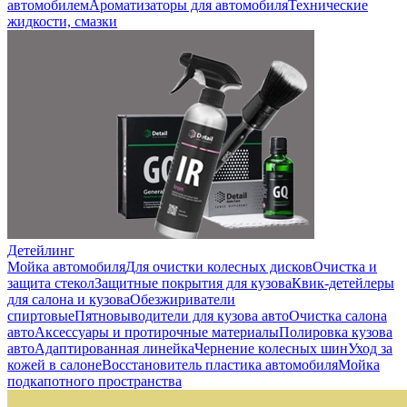
автомобилем
Ароматизаторы для автомобиля
Технические
жидкости, смазки
Детейлинг
Мойка автомобиля
Для очистки колесных дисков
Очистка и
защита стекол
Защитные покрытия для кузова
Квик-детейлеры
для салона и кузова
Обезжириватели
спиртовые
Пятновыводители для кузова авто
Очистка салона
авто
Аксессуары и протирочные материалы
Полировка кузова
авто
Адаптированная линейка
Чернение колесных шин
Уход за
кожей в салоне
Восстановитель пластика автомобиля
Мойка
подкапотного пространства