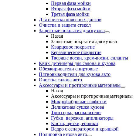
Первая фаза мойки
Вторая фаза мойки
Третья фаза мойки
Для очистки колесных дисков
Очистка и защита стекол
Защитные покрытия для кузова
Назад
Защитные покрытия для кузова
Кварцевое покрытие
Керамическое покрытие
Твердые воски, крем-воски, силанты
Квик-детейлеры для салона и кузова
Обезжириватели спиртовые
Пятновыводители для кузова авто
Очистка салона авто
Аксессуары и протирочные материалы
Назад
Аксессуары и протирочные материалы
Микрофибровые салфетки
Деликатная сушка кузова
Триггеры, распылители
Губки, варежки, аппликаторы
Кисти, щетки, ершики
Ведро с сепаратором и крышкой
Полировка кузова авто