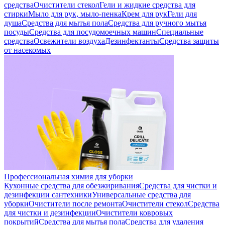
средства
Очистители стекол
Гели и жидкие средства для
стирки
Мыло для рук, мыло-пенка
Крем для рук
Гели для
душа
Средства для мытья пола
Средства для ручного мытья
посуды
Средства для посудомоечных машин
Специальные
средства
Освежители воздуха
Дезинфектанты
Средства защиты
от насекомых
Профессиональная химия для уборки
Кухонные средства для обезжиривания
Средства для чистки и
дезинфекции сантехники
Универсальные средства для
уборки
Очистители после ремонта
Очистители стекол
Средства
для чистки и дезинфекции
Очистители ковровых
покрытий
Средства для мытья пола
Средства для удаления