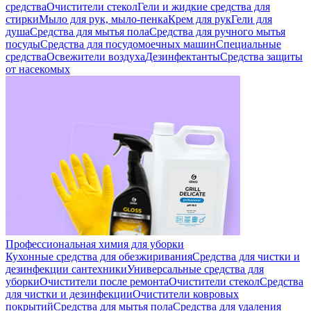
средства
Очистители стекол
Гели и жидкие средства для
стирки
Мыло для рук, мыло-пенка
Крем для рук
Гели для
душа
Средства для мытья пола
Средства для ручного мытья
посуды
Средства для посудомоечных машин
Специальные
средства
Освежители воздуха
Дезинфектанты
Средства защиты
от насекомых
Профессиональная химия для уборки
Кухонные средства для обезжиривания
Средства для чистки и
дезинфекции сантехники
Универсальные средства для
уборки
Очистители после ремонта
Очистители стекол
Средства
для чистки и дезинфекции
Очистители ковровых
покрытий
Средства для мытья пола
Средства для удаления