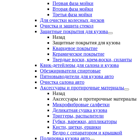
Первая фаза мойки
Вторая фаза мойки
Третья фаза мойки
Для очистки колесных дисков
Очистка и защита стекол
Защитные покрытия для кузова
Назад
Защитные покрытия для кузова
Кварцевое покрытие
Керамическое покрытие
Твердые воски, крем-воски, силанты
Квик-детейлеры для салона и кузова
Обезжириватели спиртовые
Пятновыводители для кузова авто
Очистка салона авто
Аксессуары и протирочные материалы
Назад
Аксессуары и протирочные материалы
Микрофибровые салфетки
Деликатная сушка кузова
Триггеры, распылители
Губки, варежки, аппликаторы
Кисти, щетки, ершики
Ведро с сепаратором и крышкой
Полировка кузова авто