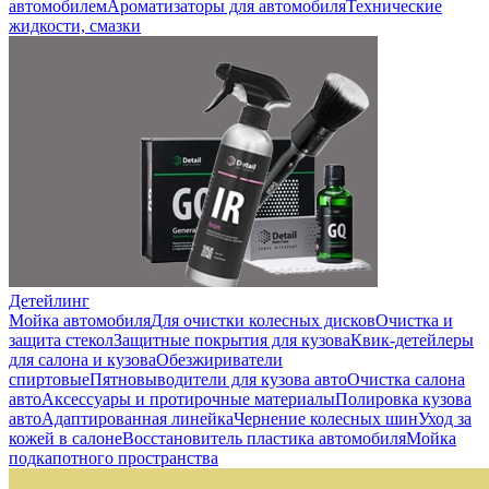
автомобилем
Ароматизаторы для автомобиля
Технические
жидкости, смазки
Детейлинг
Мойка автомобиля
Для очистки колесных дисков
Очистка и
защита стекол
Защитные покрытия для кузова
Квик-детейлеры
для салона и кузова
Обезжириватели
спиртовые
Пятновыводители для кузова авто
Очистка салона
авто
Аксессуары и протирочные материалы
Полировка кузова
авто
Адаптированная линейка
Чернение колесных шин
Уход за
кожей в салоне
Восстановитель пластика автомобиля
Мойка
подкапотного пространства