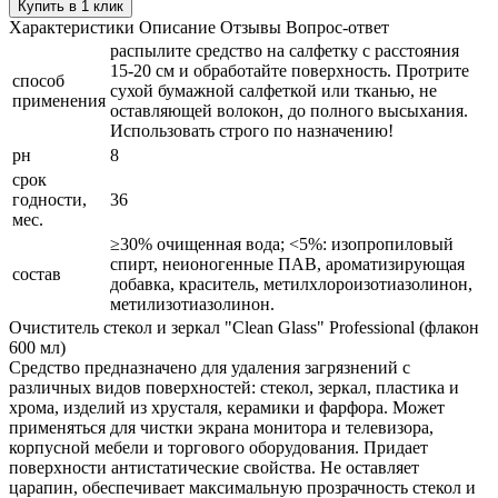
Купить в 1 клик
Характеристики
Описание
Отзывы
Вопрос-ответ
распылите средство на салфетку с расстояния
15-20 см и обработайте поверхность. Протрите
способ
сухой бумажной салфеткой или тканью, не
применения
оставляющей волокон, до полного высыхания.
Использовать строго по назначению!
рн
8
срок
годности,
36
мес.
≥30% очищенная вода; <5%: изопропиловый
спирт, неионогенные ПАВ, ароматизирующая
состав
добавка, краситель, метилхлороизотиазолинон,
метилизотиазолинон.
Очиститель стекол и зеркал "Clean Glass" Professional (флакон
600 мл)
Средство предназначено для удаления загрязнений с
различных видов поверхностей: стекол, зеркал, пластика и
хрома, изделий из хрусталя, керамики и фарфора. Может
применяться для чистки экрана монитора и телевизора,
корпусной мебели и торгового оборудования. Придает
поверхности антистатические свойства. Не оставляет
царапин, обеспечивает максимальную прозрачность стекол и