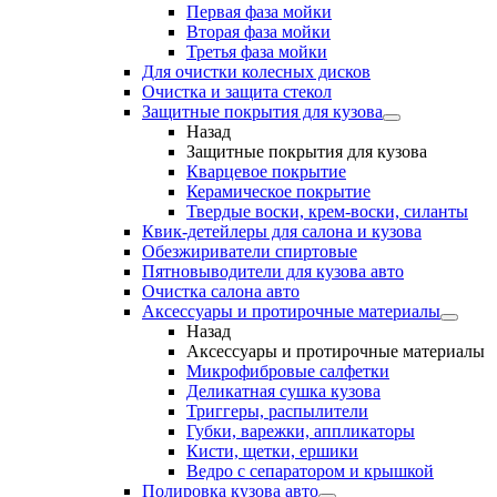
Первая фаза мойки
Вторая фаза мойки
Третья фаза мойки
Для очистки колесных дисков
Очистка и защита стекол
Защитные покрытия для кузова
Назад
Защитные покрытия для кузова
Кварцевое покрытие
Керамическое покрытие
Твердые воски, крем-воски, силанты
Квик-детейлеры для салона и кузова
Обезжириватели спиртовые
Пятновыводители для кузова авто
Очистка салона авто
Аксессуары и протирочные материалы
Назад
Аксессуары и протирочные материалы
Микрофибровые салфетки
Деликатная сушка кузова
Триггеры, распылители
Губки, варежки, аппликаторы
Кисти, щетки, ершики
Ведро с сепаратором и крышкой
Полировка кузова авто