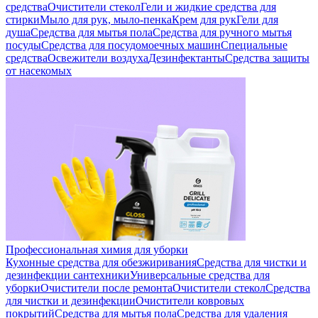
средства
Очистители стекол
Гели и жидкие средства для
стирки
Мыло для рук, мыло-пенка
Крем для рук
Гели для
душа
Средства для мытья пола
Средства для ручного мытья
посуды
Средства для посудомоечных машин
Специальные
средства
Освежители воздуха
Дезинфектанты
Средства защиты
от насекомых
Профессиональная химия для уборки
Кухонные средства для обезжиривания
Средства для чистки и
дезинфекции сантехники
Универсальные средства для
уборки
Очистители после ремонта
Очистители стекол
Средства
для чистки и дезинфекции
Очистители ковровых
покрытий
Средства для мытья пола
Средства для удаления