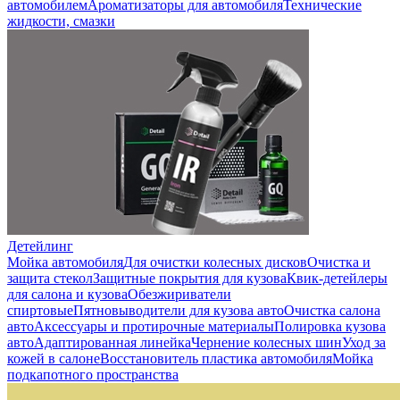
автомобилем
Ароматизаторы для автомобиля
Технические
жидкости, смазки
Детейлинг
Мойка автомобиля
Для очистки колесных дисков
Очистка и
защита стекол
Защитные покрытия для кузова
Квик-детейлеры
для салона и кузова
Обезжириватели
спиртовые
Пятновыводители для кузова авто
Очистка салона
авто
Аксессуары и протирочные материалы
Полировка кузова
авто
Адаптированная линейка
Чернение колесных шин
Уход за
кожей в салоне
Восстановитель пластика автомобиля
Мойка
подкапотного пространства