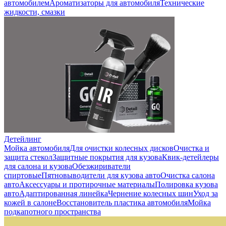
автомобилем
Ароматизаторы для автомобиля
Технические
жидкости, смазки
Детейлинг
Мойка автомобиля
Для очистки колесных дисков
Очистка и
защита стекол
Защитные покрытия для кузова
Квик-детейлеры
для салона и кузова
Обезжириватели
спиртовые
Пятновыводители для кузова авто
Очистка салона
авто
Аксессуары и протирочные материалы
Полировка кузова
авто
Адаптированная линейка
Чернение колесных шин
Уход за
кожей в салоне
Восстановитель пластика автомобиля
Мойка
подкапотного пространства