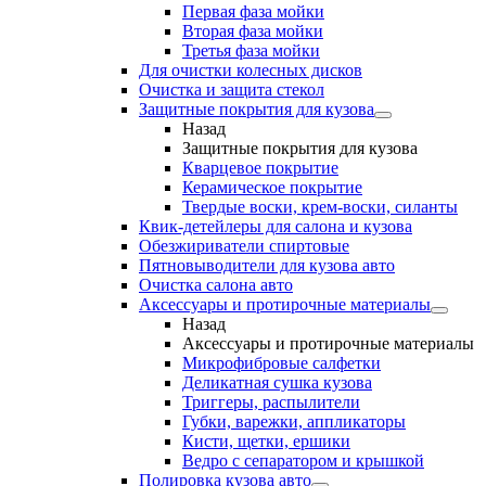
Первая фаза мойки
Вторая фаза мойки
Третья фаза мойки
Для очистки колесных дисков
Очистка и защита стекол
Защитные покрытия для кузова
Назад
Защитные покрытия для кузова
Кварцевое покрытие
Керамическое покрытие
Твердые воски, крем-воски, силанты
Квик-детейлеры для салона и кузова
Обезжириватели спиртовые
Пятновыводители для кузова авто
Очистка салона авто
Аксессуары и протирочные материалы
Назад
Аксессуары и протирочные материалы
Микрофибровые салфетки
Деликатная сушка кузова
Триггеры, распылители
Губки, варежки, аппликаторы
Кисти, щетки, ершики
Ведро с сепаратором и крышкой
Полировка кузова авто