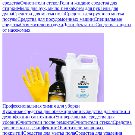
средства
Очистители стекол
Гели и жидкие средства для
стирки
Мыло для рук, мыло-пенка
Крем для рук
Гели для
душа
Средства для мытья пола
Средства для ручного мытья
посуды
Средства для посудомоечных машин
Специальные
средства
Освежители воздуха
Дезинфектанты
Средства защиты
от насекомых
Профессиональная химия для уборки
Кухонные средства для обезжиривания
Средства для чистки и
дезинфекции сантехники
Универсальные средства для
уборки
Очистители после ремонта
Очистители стекол
Средства
для чистки и дезинфекции
Очистители ковровых
покрытий
Средства для мытья пола
Средства для удаления