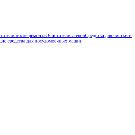
тители после ремонта
Очистители стекол
Средства для чистки и
е средства для посудомоечных машин