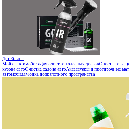
Детейлинг
Мойка автомобиля
Для очистки колесных дисков
Очистка и защ
кузова авто
Очистка салона авто
Аксессуары и протирочные ма
автомобиля
Мойка подкапотного пространства