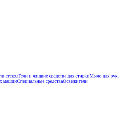
ли стекол
Гели и жидкие средства для стирки
Мыло для рук,
ых машин
Специальные средства
Освежители