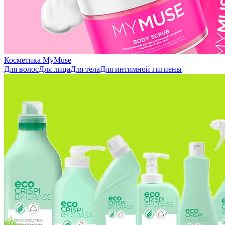
Косметика MyMuse
Для волос
Для лица
Для тела
Для интимной гигиены