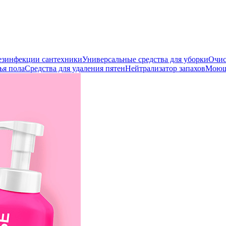
дезинфекции сантехники
Универсальные средства для уборки
Очис
ья пола
Средства для удаления пятен
Нейтрализатор запахов
Моющи