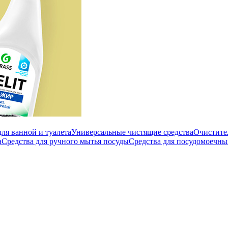
ля ванной и туалета
Универсальные чистящие средства
Очистите
а
Средства для ручного мытья посуды
Средства для посудомоечн