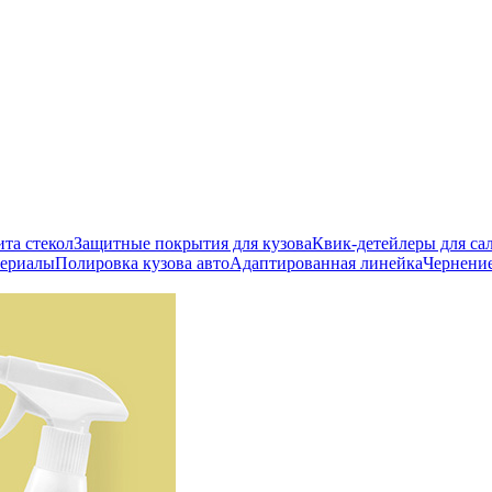
ита стекол
Защитные покрытия для кузова
Квик-детейлеры для сал
териалы
Полировка кузова авто
Адаптированная линейка
Чернени