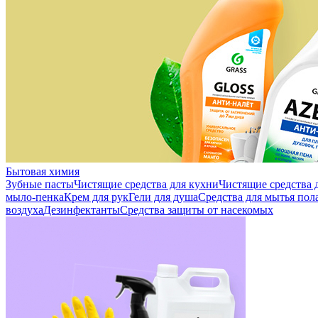
Бытовая химия
Зубные пасты
Чистящие средства для кухни
Чистящие средства д
мыло-пенка
Крем для рук
Гели для душа
Средства для мытья пол
воздуха
Дезинфектанты
Средства защиты от насекомых