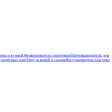
она и кузова
Обезжириватели спиртовые
Пятновыводители для
е колесных шин
Уход за кожей в салоне
Восстановитель пластика