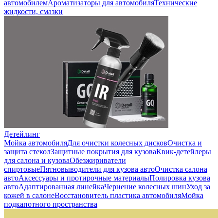
автомобилем
Ароматизаторы для автомобиля
Технические
жидкости, смазки
Детейлинг
Мойка автомобиля
Для очистки колесных дисков
Очистка и
защита стекол
Защитные покрытия для кузова
Квик-детейлеры
для салона и кузова
Обезжириватели
спиртовые
Пятновыводители для кузова авто
Очистка салона
авто
Аксессуары и протирочные материалы
Полировка кузова
авто
Адаптированная линейка
Чернение колесных шин
Уход за
кожей в салоне
Восстановитель пластика автомобиля
Мойка
подкапотного пространства