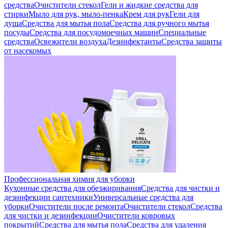
средства
Очистители стекол
Гели и жидкие средства для
стирки
Мыло для рук, мыло-пенка
Крем для рук
Гели для
душа
Средства для мытья пола
Средства для ручного мытья
посуды
Средства для посудомоечных машин
Специальные
средства
Освежители воздуха
Дезинфектанты
Средства защиты
от насекомых
Профессиональная химия для уборки
Кухонные средства для обезжиривания
Средства для чистки и
дезинфекции сантехники
Универсальные средства для
уборки
Очистители после ремонта
Очистители стекол
Средства
для чистки и дезинфекции
Очистители ковровых
покрытий
Средства для мытья пола
Средства для удаления