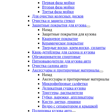
Первая фаза мойки
Вторая фаза мойки
Третья фаза мойки
Для очистки колесных дисков
Очистка и защита стекол
Защитные покрытия для кузова
Назад
Защитные покрытия для кузова
Кварцевое покрытие
Керамическое покрытие
Твердые воски, крем-воски, силанты
Квик-детейлеры для салона и кузова
Обезжириватели спиртовые
Пятновыводители для кузова авто
Очистка салона авто
Аксессуары и протирочные материалы
Назад
Аксессуары и протирочные материалы
Микрофибровые салфетки
Деликатная сушка кузова
Триггеры, распылители
Губки, варежки, аппликаторы
Кисти, щетки, ершики
Ведро с сепаратором и крышкой
Полировка кузова авто