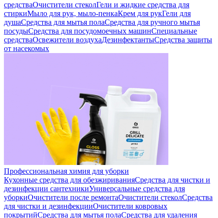
средства
Очистители стекол
Гели и жидкие средства для
стирки
Мыло для рук, мыло-пенка
Крем для рук
Гели для
душа
Средства для мытья пола
Средства для ручного мытья
посуды
Средства для посудомоечных машин
Специальные
средства
Освежители воздуха
Дезинфектанты
Средства защиты
от насекомых
Профессиональная химия для уборки
Кухонные средства для обезжиривания
Средства для чистки и
дезинфекции сантехники
Универсальные средства для
уборки
Очистители после ремонта
Очистители стекол
Средства
для чистки и дезинфекции
Очистители ковровых
покрытий
Средства для мытья пола
Средства для удаления