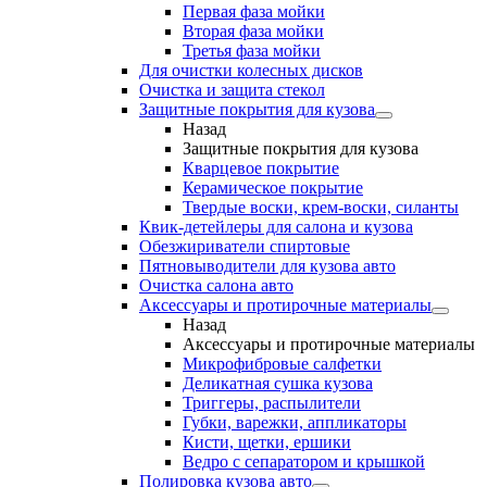
Первая фаза мойки
Вторая фаза мойки
Третья фаза мойки
Для очистки колесных дисков
Очистка и защита стекол
Защитные покрытия для кузова
Назад
Защитные покрытия для кузова
Кварцевое покрытие
Керамическое покрытие
Твердые воски, крем-воски, силанты
Квик-детейлеры для салона и кузова
Обезжириватели спиртовые
Пятновыводители для кузова авто
Очистка салона авто
Аксессуары и протирочные материалы
Назад
Аксессуары и протирочные материалы
Микрофибровые салфетки
Деликатная сушка кузова
Триггеры, распылители
Губки, варежки, аппликаторы
Кисти, щетки, ершики
Ведро с сепаратором и крышкой
Полировка кузова авто