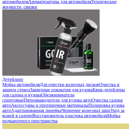
автомобилем
Ароматизаторы для автомобиля
Технические
жидкости, смазки
Детейлинг
Мойка автомобиля
Для очистки колесных дисков
Очистка и
защита стекол
Защитные покрытия для кузова
Квик-детейлеры
для салона и кузова
Обезжириватели
спиртовые
Пятновыводители для кузова авто
Очистка салона
авто
Аксессуары и протирочные материалы
Полировка кузова
авто
Адаптированная линейка
Чернение колесных шин
Уход за
кожей в салоне
Восстановитель пластика автомобиля
Мойка
подкапотного пространства