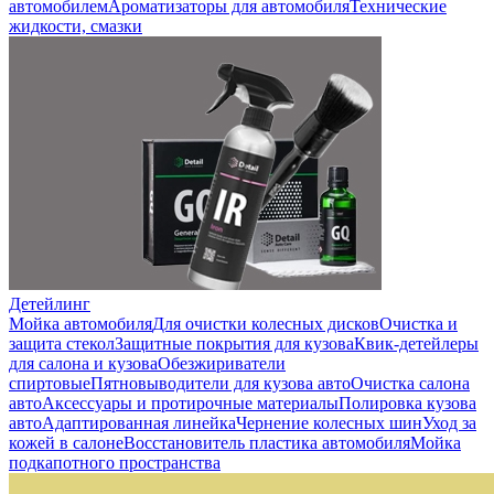
автомобилем
Ароматизаторы для автомобиля
Технические
жидкости, смазки
Детейлинг
Мойка автомобиля
Для очистки колесных дисков
Очистка и
защита стекол
Защитные покрытия для кузова
Квик-детейлеры
для салона и кузова
Обезжириватели
спиртовые
Пятновыводители для кузова авто
Очистка салона
авто
Аксессуары и протирочные материалы
Полировка кузова
авто
Адаптированная линейка
Чернение колесных шин
Уход за
кожей в салоне
Восстановитель пластика автомобиля
Мойка
подкапотного пространства