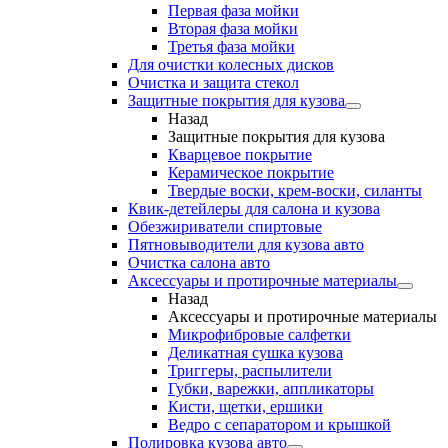
Первая фаза мойки
Вторая фаза мойки
Третья фаза мойки
Для очистки колесных дисков
Очистка и защита стекол
Защитные покрытия для кузова
Назад
Защитные покрытия для кузова
Кварцевое покрытие
Керамическое покрытие
Твердые воски, крем-воски, силанты
Квик-детейлеры для салона и кузова
Обезжириватели спиртовые
Пятновыводители для кузова авто
Очистка салона авто
Аксессуары и протирочные материалы
Назад
Аксессуары и протирочные материалы
Микрофибровые салфетки
Деликатная сушка кузова
Триггеры, распылители
Губки, варежки, аппликаторы
Кисти, щетки, ершики
Ведро с сепаратором и крышкой
Полировка кузова авто