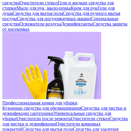
средства
Очистители стекол
Гели и жидкие средства для
стирки
Мыло для рук, мыло-пенка
Крем для рук
Гели для
душа
Средства для мытья пола
Средства для ручного мытья
посуды
Средства для посудомоечных машин
Специальные
средства
Освежители воздуха
Дезинфектанты
Средства защиты
от насекомых
Профессиональная химия для уборки
Кухонные средства для обезжиривания
Средства для чистки и
дезинфекции сантехники
Универсальные средства для
уборки
Очистители после ремонта
Очистители стекол
Средства
для чистки и дезинфекции
Очистители ковровых
покрытий
Средства для мытья пола
Средства для удаления