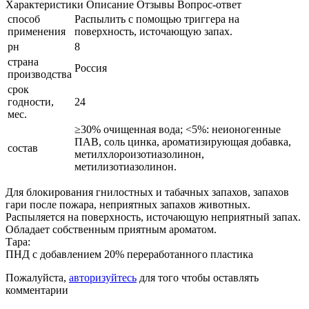
Характеристики
Описание
Отзывы
Вопрос-ответ
способ
Распылить с помощью триггера на
применения
поверхность, источающую запах.
рн
8
страна
Россия
производства
срок
годности,
24
мес.
≥30% очищенная вода; <5%: неионогенные
ПАВ, соль цинка, ароматизирующая добавка,
состав
метилхлороизотиазолинон,
метилизотиазолинон.
Для блокирования гнилостных и табачных запахов, запахов
гари после пожара, неприятных запахов животных.
Распыляется на поверхность, источающую неприятный запах.
Обладает собственным приятным ароматом.
Тара:
ПНД с добавлением 20% переработанного пластика
Пожалуйста,
авторизуйтесь
для того чтобы оставлять
комментарии