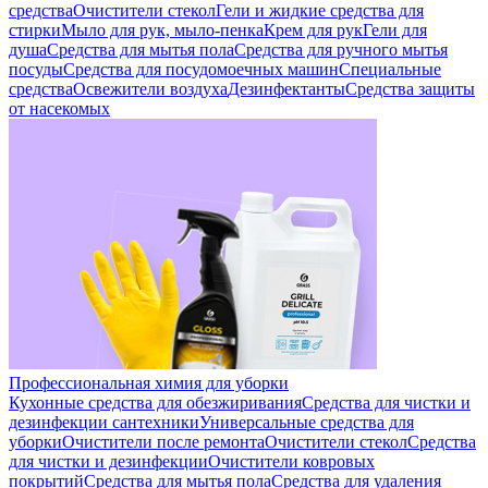
средства
Очистители стекол
Гели и жидкие средства для
стирки
Мыло для рук, мыло-пенка
Крем для рук
Гели для
душа
Средства для мытья пола
Средства для ручного мытья
посуды
Средства для посудомоечных машин
Специальные
средства
Освежители воздуха
Дезинфектанты
Средства защиты
от насекомых
Профессиональная химия для уборки
Кухонные средства для обезжиривания
Средства для чистки и
дезинфекции сантехники
Универсальные средства для
уборки
Очистители после ремонта
Очистители стекол
Средства
для чистки и дезинфекции
Очистители ковровых
покрытий
Средства для мытья пола
Средства для удаления