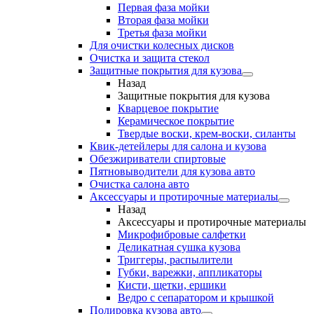
Первая фаза мойки
Вторая фаза мойки
Третья фаза мойки
Для очистки колесных дисков
Очистка и защита стекол
Защитные покрытия для кузова
Назад
Защитные покрытия для кузова
Кварцевое покрытие
Керамическое покрытие
Твердые воски, крем-воски, силанты
Квик-детейлеры для салона и кузова
Обезжириватели спиртовые
Пятновыводители для кузова авто
Очистка салона авто
Аксессуары и протирочные материалы
Назад
Аксессуары и протирочные материалы
Микрофибровые салфетки
Деликатная сушка кузова
Триггеры, распылители
Губки, варежки, аппликаторы
Кисти, щетки, ершики
Ведро с сепаратором и крышкой
Полировка кузова авто