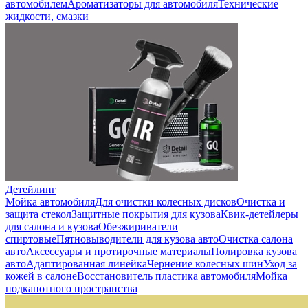
автомобилем
Ароматизаторы для автомобиля
Технические
жидкости, смазки
Детейлинг
Мойка автомобиля
Для очистки колесных дисков
Очистка и
защита стекол
Защитные покрытия для кузова
Квик-детейлеры
для салона и кузова
Обезжириватели
спиртовые
Пятновыводители для кузова авто
Очистка салона
авто
Аксессуары и протирочные материалы
Полировка кузова
авто
Адаптированная линейка
Чернение колесных шин
Уход за
кожей в салоне
Восстановитель пластика автомобиля
Мойка
подкапотного пространства