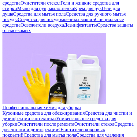
средства
Очистители стекол
Гели и жидкие средства для
стирки
Мыло для рук, мыло-пенка
Крем для рук
Гели для
душа
Средства для мытья пола
Средства для ручного мытья
посуды
Средства для посудомоечных машин
Специальные
средства
Освежители воздуха
Дезинфектанты
Средства защиты
от насекомых
Профессиональная химия для уборки
Кухонные средства для обезжиривания
Средства для чистки и
дезинфекции сантехники
Универсальные средства для
уборки
Очистители после ремонта
Очистители стекол
Средства
для чистки и дезинфекции
Очистители ковровых
покрытий
Средства для мытья пола
Средства для удаления