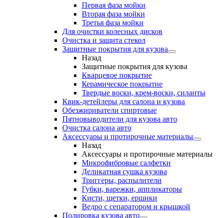
Первая фаза мойки
Вторая фаза мойки
Третья фаза мойки
Для очистки колесных дисков
Очистка и защита стекол
Защитные покрытия для кузова
Назад
Защитные покрытия для кузова
Кварцевое покрытие
Керамическое покрытие
Твердые воски, крем-воски, силанты
Квик-детейлеры для салона и кузова
Обезжириватели спиртовые
Пятновыводители для кузова авто
Очистка салона авто
Аксессуары и протирочные материалы
Назад
Аксессуары и протирочные материалы
Микрофибровые салфетки
Деликатная сушка кузова
Триггеры, распылители
Губки, варежки, аппликаторы
Кисти, щетки, ершики
Ведро с сепаратором и крышкой
Полировка кузова авто