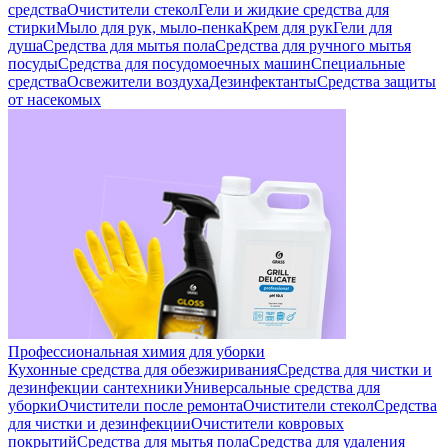
средства
Очистители стекол
Гели и жидкие средства для
стирки
Мыло для рук, мыло-пенка
Крем для рук
Гели для
душа
Средства для мытья пола
Средства для ручного мытья
посуды
Средства для посудомоечных машин
Специальные
средства
Освежители воздуха
Дезинфектанты
Средства защиты
от насекомых
Профессиональная химия для уборки
Кухонные средства для обезжиривания
Средства для чистки и
дезинфекции сантехники
Универсальные средства для
уборки
Очистители после ремонта
Очистители стекол
Средства
для чистки и дезинфекции
Очистители ковровых
покрытий
Средства для мытья пола
Средства для удаления