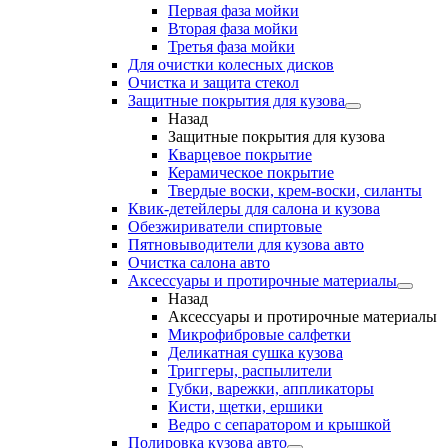
Первая фаза мойки
Вторая фаза мойки
Третья фаза мойки
Для очистки колесных дисков
Очистка и защита стекол
Защитные покрытия для кузова
Назад
Защитные покрытия для кузова
Кварцевое покрытие
Керамическое покрытие
Твердые воски, крем-воски, силанты
Квик-детейлеры для салона и кузова
Обезжириватели спиртовые
Пятновыводители для кузова авто
Очистка салона авто
Аксессуары и протирочные материалы
Назад
Аксессуары и протирочные материалы
Микрофибровые салфетки
Деликатная сушка кузова
Триггеры, распылители
Губки, варежки, аппликаторы
Кисти, щетки, ершики
Ведро с сепаратором и крышкой
Полировка кузова авто