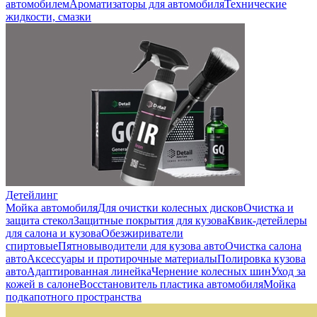
автомобилем
Ароматизаторы для автомобиля
Технические
жидкости, смазки
Детейлинг
Мойка автомобиля
Для очистки колесных дисков
Очистка и
защита стекол
Защитные покрытия для кузова
Квик-детейлеры
для салона и кузова
Обезжириватели
спиртовые
Пятновыводители для кузова авто
Очистка салона
авто
Аксессуары и протирочные материалы
Полировка кузова
авто
Адаптированная линейка
Чернение колесных шин
Уход за
кожей в салоне
Восстановитель пластика автомобиля
Мойка
подкапотного пространства