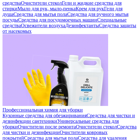
средства
Очистители стекол
Гели и жидкие средства для
стирки
Мыло для рук, мыло-пенка
Крем для рук
Гели для
душа
Средства для мытья пола
Средства для ручного мытья
посуды
Средства для посудомоечных машин
Специальные
средства
Освежители воздуха
Дезинфектанты
Средства защиты
от насекомых
Профессиональная химия для уборки
Кухонные средства для обезжиривания
Средства для чистки и
дезинфекции сантехники
Универсальные средства для
уборки
Очистители после ремонта
Очистители стекол
Средства
для чистки и дезинфекции
Очистители ковровых
покрытий
Средства для мытья пола
Средства для удаления