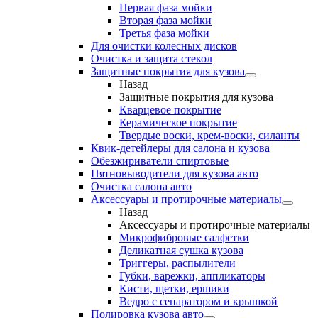
Первая фаза мойки
Вторая фаза мойки
Третья фаза мойки
Для очистки колесных дисков
Очистка и защита стекол
Защитные покрытия для кузова
Назад
Защитные покрытия для кузова
Кварцевое покрытие
Керамическое покрытие
Твердые воски, крем-воски, силанты
Квик-детейлеры для салона и кузова
Обезжириватели спиртовые
Пятновыводители для кузова авто
Очистка салона авто
Аксессуары и протирочные материалы
Назад
Аксессуары и протирочные материалы
Микрофибровые салфетки
Деликатная сушка кузова
Триггеры, распылители
Губки, варежки, аппликаторы
Кисти, щетки, ершики
Ведро с сепаратором и крышкой
Полировка кузова авто