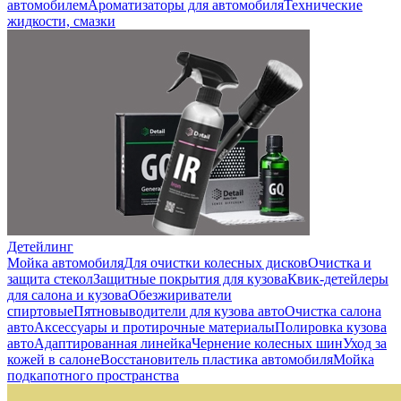
автомобилем
Ароматизаторы для автомобиля
Технические
жидкости, смазки
Детейлинг
Мойка автомобиля
Для очистки колесных дисков
Очистка и
защита стекол
Защитные покрытия для кузова
Квик-детейлеры
для салона и кузова
Обезжириватели
спиртовые
Пятновыводители для кузова авто
Очистка салона
авто
Аксессуары и протирочные материалы
Полировка кузова
авто
Адаптированная линейка
Чернение колесных шин
Уход за
кожей в салоне
Восстановитель пластика автомобиля
Мойка
подкапотного пространства