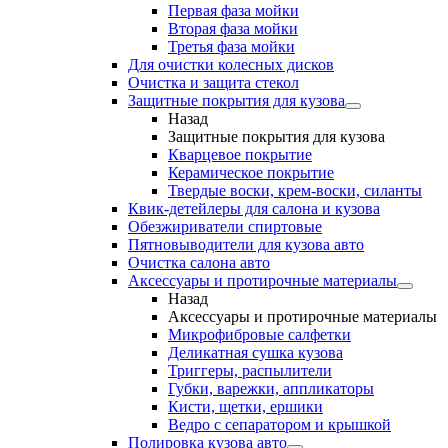
Первая фаза мойки
Вторая фаза мойки
Третья фаза мойки
Для очистки колесных дисков
Очистка и защита стекол
Защитные покрытия для кузова
Назад
Защитные покрытия для кузова
Кварцевое покрытие
Керамическое покрытие
Твердые воски, крем-воски, силанты
Квик-детейлеры для салона и кузова
Обезжириватели спиртовые
Пятновыводители для кузова авто
Очистка салона авто
Аксессуары и протирочные материалы
Назад
Аксессуары и протирочные материалы
Микрофибровые салфетки
Деликатная сушка кузова
Триггеры, распылители
Губки, варежки, аппликаторы
Кисти, щетки, ершики
Ведро с сепаратором и крышкой
Полировка кузова авто