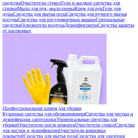
средства
Очистители стекол
Гели и жидкие средства для
стирки
Мыло для рук, мыло-пенка
Крем для рук
Гели для
душа
Средства для мытья пола
Средства для ручного мытья
посуды
Средства для посудомоечных машин
Специальные
средства
Освежители воздуха
Дезинфектанты
Средства защиты
от насекомых
Профессиональная химия для уборки
Кухонные средства для обезжиривания
Средства для чистки и
дезинфекции сантехники
Универсальные средства для
уборки
Очистители после ремонта
Очистители стекол
Средства
для чистки и дезинфекции
Очистители ковровых
покрытий
Средства для мытья пола
Средства для удаления