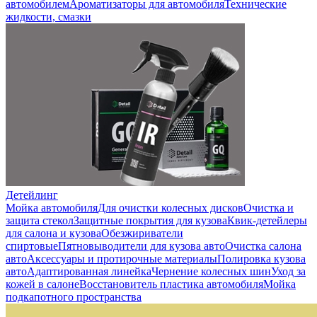
автомобилем
Ароматизаторы для автомобиля
Технические
жидкости, смазки
Детейлинг
Мойка автомобиля
Для очистки колесных дисков
Очистка и
защита стекол
Защитные покрытия для кузова
Квик-детейлеры
для салона и кузова
Обезжириватели
спиртовые
Пятновыводители для кузова авто
Очистка салона
авто
Аксессуары и протирочные материалы
Полировка кузова
авто
Адаптированная линейка
Чернение колесных шин
Уход за
кожей в салоне
Восстановитель пластика автомобиля
Мойка
подкапотного пространства