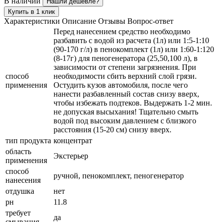
В наличии
Нашли дешевле?
Купить в 1 клик
Характеристики
Описание
Отзывы
Вопрос-ответ
Перед нанесением средство необходимо
разбавить с водой из расчета (1л) или 1:5-1:10
(90-170 г/л) в пенокомплект (1л) или 1:60-1:120
(8-17г) для пеногенератора (25,50,100 л), в
зависимости от степени загрязнения. При
способ
необходимости сбить верхний слой грязи.
применения
Остудить кузов автомобиля, после чего
нанести разбавленный состав снизу вверх,
чтобы избежать подтеков. Выдержать 1-2 мин.
не допуская высыхания! Тщательно смыть
водой под высоким давлением с близкого
расстояния (15-20 см) снизу вверх.
тип продукта
концентрат
область
Экстерьер
применения
способ
ручной, пенокомплект, пеногенератор
нанесения
отдушка
нет
рн
11.8
требует
да
смывания