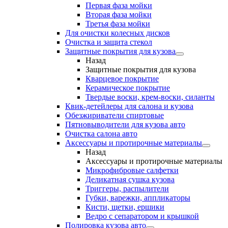
Первая фаза мойки
Вторая фаза мойки
Третья фаза мойки
Для очистки колесных дисков
Очистка и защита стекол
Защитные покрытия для кузова
Назад
Защитные покрытия для кузова
Кварцевое покрытие
Керамическое покрытие
Твердые воски, крем-воски, силанты
Квик-детейлеры для салона и кузова
Обезжириватели спиртовые
Пятновыводители для кузова авто
Очистка салона авто
Аксессуары и протирочные материалы
Назад
Аксессуары и протирочные материалы
Микрофибровые салфетки
Деликатная сушка кузова
Триггеры, распылители
Губки, варежки, аппликаторы
Кисти, щетки, ершики
Ведро с сепаратором и крышкой
Полировка кузова авто