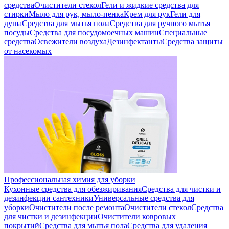
средства
Очистители стекол
Гели и жидкие средства для
стирки
Мыло для рук, мыло-пенка
Крем для рук
Гели для
душа
Средства для мытья пола
Средства для ручного мытья
посуды
Средства для посудомоечных машин
Специальные
средства
Освежители воздуха
Дезинфектанты
Средства защиты
от насекомых
Профессиональная химия для уборки
Кухонные средства для обезжиривания
Средства для чистки и
дезинфекции сантехники
Универсальные средства для
уборки
Очистители после ремонта
Очистители стекол
Средства
для чистки и дезинфекции
Очистители ковровых
покрытий
Средства для мытья пола
Средства для удаления