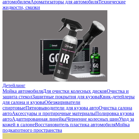
автомобилем
Ароматизаторы для автомобиля
Технические
жидкости, смазки
Детейлинг
Мойка автомобиля
Для очистки колесных дисков
Очистка и
защита стекол
Защитные покрытия для кузова
Квик-детейлеры
для салона и кузова
Обезжириватели
спиртовые
Пятновыводители для кузова авто
Очистка салона
авто
Аксессуары и протирочные материалы
Полировка кузова
авто
Адаптированная линейка
Чернение колесных шин
Уход за
кожей в салоне
Восстановитель пластика автомобиля
Мойка
подкапотного пространства