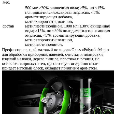
мес.
500 мл: ≥30% очищенная вода; ≥5%, но <15%
полидиметилсилоксановая эмульсия, <5%:
ароматизирующая добавка,
метилхлороизотиазолинон,
состав
метилизотиазолинон. 1000 мл: ≥30% очищенная
вода; ≥15%, но <30% полидиметилсилоксановая
эмульсия, <5%: ароматизирующая добавка,
метилхлороизотиазолинон,
метилизотиазолинон.
Профессиональный матовый полироль Grass «Polyrole Matte»
для обработки приборных панелей, очистки и полировки
изделий из кожи, дерева винила, пластика и резины, не
оставляет жирных пятен, препятствует оседанию пыли
придает матовый блеск, обладает приятным ароматом.