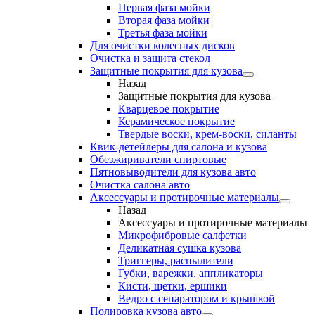
Первая фаза мойки
Вторая фаза мойки
Третья фаза мойки
Для очистки колесных дисков
Очистка и защита стекол
Защитные покрытия для кузова
Назад
Защитные покрытия для кузова
Кварцевое покрытие
Керамическое покрытие
Твердые воски, крем-воски, силанты
Квик-детейлеры для салона и кузова
Обезжириватели спиртовые
Пятновыводители для кузова авто
Очистка салона авто
Аксессуары и протирочные материалы
Назад
Аксессуары и протирочные материалы
Микрофибровые салфетки
Деликатная сушка кузова
Триггеры, распылители
Губки, варежки, аппликаторы
Кисти, щетки, ершики
Ведро с сепаратором и крышкой
Полировка кузова авто