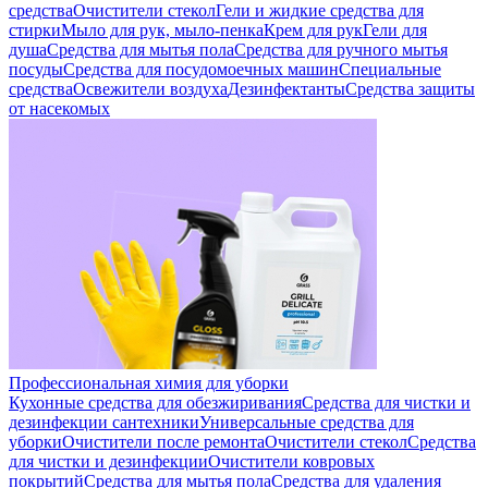
средства
Очистители стекол
Гели и жидкие средства для
стирки
Мыло для рук, мыло-пенка
Крем для рук
Гели для
душа
Средства для мытья пола
Средства для ручного мытья
посуды
Средства для посудомоечных машин
Специальные
средства
Освежители воздуха
Дезинфектанты
Средства защиты
от насекомых
Профессиональная химия для уборки
Кухонные средства для обезжиривания
Средства для чистки и
дезинфекции сантехники
Универсальные средства для
уборки
Очистители после ремонта
Очистители стекол
Средства
для чистки и дезинфекции
Очистители ковровых
покрытий
Средства для мытья пола
Средства для удаления