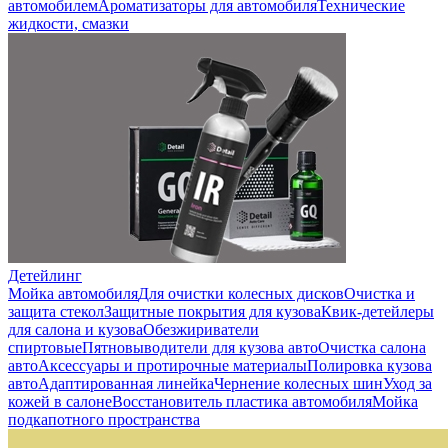
автомобилем
Ароматизаторы для автомобиля
Технические
жидкости, смазки
Детейлинг
Мойка автомобиля
Для очистки колесных дисков
Очистка и
защита стекол
Защитные покрытия для кузова
Квик-детейлеры
для салона и кузова
Обезжириватели
спиртовые
Пятновыводители для кузова авто
Очистка салона
авто
Аксессуары и протирочные материалы
Полировка кузова
авто
Адаптированная линейка
Чернение колесных шин
Уход за
кожей в салоне
Восстановитель пластика автомобиля
Мойка
подкапотного пространства