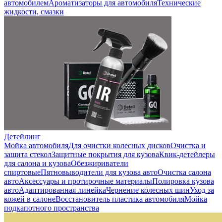
автомобилем
Ароматизаторы для автомобиля
Технические
жидкости, смазки
Детейлинг
Мойка автомобиля
Для очистки колесных дисков
Очистка и
защита стекол
Защитные покрытия для кузова
Квик-детейлеры
для салона и кузова
Обезжириватели
спиртовые
Пятновыводители для кузова авто
Очистка салона
авто
Аксессуары и протирочные материалы
Полировка кузова
авто
Адаптированная линейка
Чернение колесных шин
Уход за
кожей в салоне
Восстановитель пластика автомобиля
Мойка
подкапотного пространства