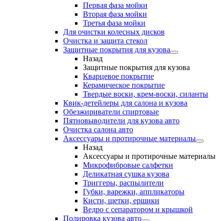
Первая фаза мойки
Вторая фаза мойки
Третья фаза мойки
Для очистки колесных дисков
Очистка и защита стекол
Защитные покрытия для кузова
Назад
Защитные покрытия для кузова
Кварцевое покрытие
Керамическое покрытие
Твердые воски, крем-воски, силанты
Квик-детейлеры для салона и кузова
Обезжириватели спиртовые
Пятновыводители для кузова авто
Очистка салона авто
Аксессуары и протирочные материалы
Назад
Аксессуары и протирочные материалы
Микрофибровые салфетки
Деликатная сушка кузова
Триггеры, распылители
Губки, варежки, аппликаторы
Кисти, щетки, ершики
Ведро с сепаратором и крышкой
Полировка кузова авто