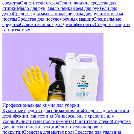
средства
Очистители стекол
Гели и жидкие средства для
стирки
Мыло для рук, мыло-пенка
Крем для рук
Гели для
душа
Средства для мытья пола
Средства для ручного мытья
посуды
Средства для посудомоечных машин
Специальные
средства
Освежители воздуха
Дезинфектанты
Средства защиты
от насекомых
Профессиональная химия для уборки
Кухонные средства для обезжиривания
Средства для чистки и
дезинфекции сантехники
Универсальные средства для
уборки
Очистители после ремонта
Очистители стекол
Средства
для чистки и дезинфекции
Очистители ковровых
покрытий
Средства для мытья пола
Средства для удаления