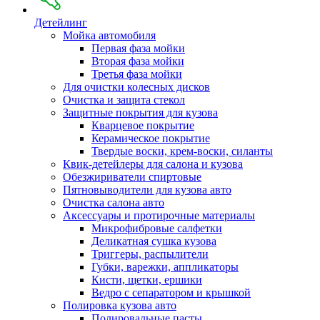
Детейлинг
Мойка автомобиля
Первая фаза мойки
Вторая фаза мойки
Третья фаза мойки
Для очистки колесных дисков
Очистка и защита стекол
Защитные покрытия для кузова
Кварцевое покрытие
Керамическое покрытие
Твердые воски, крем-воски, силанты
Квик-детейлеры для салона и кузова
Обезжириватели спиртовые
Пятновыводители для кузова авто
Очистка салона авто
Аксессуары и протирочные материалы
Микрофибровые салфетки
Деликатная сушка кузова
Триггеры, распылители
Губки, варежки, аппликаторы
Кисти, щетки, ершики
Ведро с сепаратором и крышкой
Полировка кузова авто
Полировальные пасты