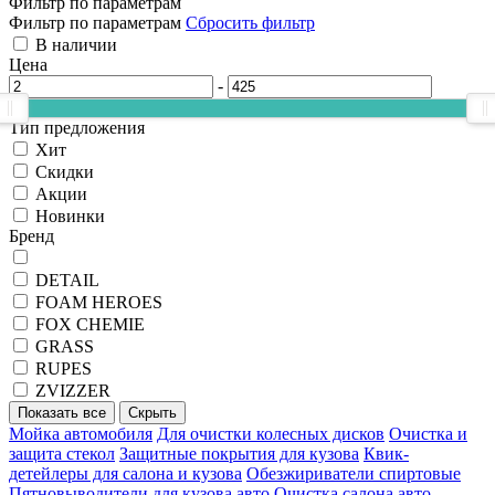
Фильтр по параметрам
Фильтр по параметрам
Сбросить фильтр
В наличии
Цена
-
Тип предложения
Хит
Скидки
Акции
Новинки
Бренд
DETAIL
FOAM HEROES
FOX CHEMIE
GRASS
RUPES
ZVIZZER
Показать все
Скрыть
Мойка автомобиля
Для очистки колесных дисков
Очистка и
защита стекол
Защитные покрытия для кузова
Квик-
детейлеры для салона и кузова
Обезжириватели спиртовые
Пятновыводители для кузова авто
Очистка салона авто