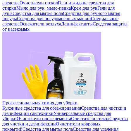
средства
Очистители стекол
Гели и жидкие средства для
стирки
Мыло для рук, мыло-пенка
Крем для рук
Гели для
душа
Средства для мытья пола
Средства для ручного мытья
посуды
Средства для посудомоечных машин
Специальные
средства
Освежители воздуха
Дезинфектанты
Средства защиты
от насекомых
Профессиональная химия для уборки
Кухонные средства для обезжиривания
Средства для чистки и
дезинфекции сантехники
Универсальные средства для
уборки
Очистители после ремонта
Очистители стекол
Средства
для чистки и дезинфекции
Очистители ковровых
покрытий
Средства для мытья пола
Средства для удаления