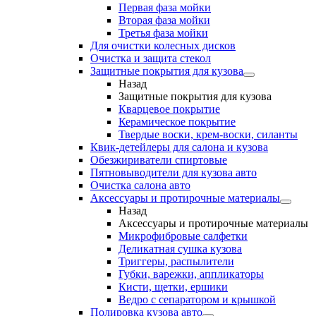
Первая фаза мойки
Вторая фаза мойки
Третья фаза мойки
Для очистки колесных дисков
Очистка и защита стекол
Защитные покрытия для кузова
Назад
Защитные покрытия для кузова
Кварцевое покрытие
Керамическое покрытие
Твердые воски, крем-воски, силанты
Квик-детейлеры для салона и кузова
Обезжириватели спиртовые
Пятновыводители для кузова авто
Очистка салона авто
Аксессуары и протирочные материалы
Назад
Аксессуары и протирочные материалы
Микрофибровые салфетки
Деликатная сушка кузова
Триггеры, распылители
Губки, варежки, аппликаторы
Кисти, щетки, ершики
Ведро с сепаратором и крышкой
Полировка кузова авто