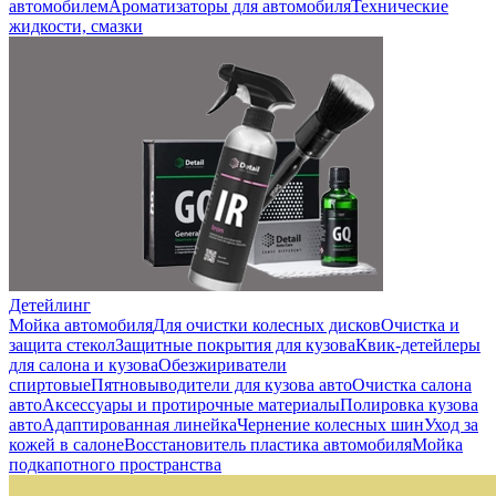
автомобилем
Ароматизаторы для автомобиля
Технические
жидкости, смазки
Детейлинг
Мойка автомобиля
Для очистки колесных дисков
Очистка и
защита стекол
Защитные покрытия для кузова
Квик-детейлеры
для салона и кузова
Обезжириватели
спиртовые
Пятновыводители для кузова авто
Очистка салона
авто
Аксессуары и протирочные материалы
Полировка кузова
авто
Адаптированная линейка
Чернение колесных шин
Уход за
кожей в салоне
Восстановитель пластика автомобиля
Мойка
подкапотного пространства