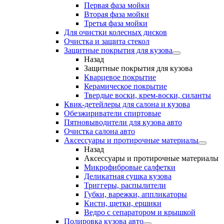
Первая фаза мойки
Вторая фаза мойки
Третья фаза мойки
Для очистки колесных дисков
Очистка и защита стекол
Защитные покрытия для кузова
Назад
Защитные покрытия для кузова
Кварцевое покрытие
Керамическое покрытие
Твердые воски, крем-воски, силанты
Квик-детейлеры для салона и кузова
Обезжириватели спиртовые
Пятновыводители для кузова авто
Очистка салона авто
Аксессуары и протирочные материалы
Назад
Аксессуары и протирочные материалы
Микрофибровые салфетки
Деликатная сушка кузова
Триггеры, распылители
Губки, варежки, аппликаторы
Кисти, щетки, ершики
Ведро с сепаратором и крышкой
Полировка кузова авто