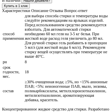
В наличии
Нашли дешевле?
Купить в 1 клик
Характеристики
Описание
Отзывы
Вопрос-ответ
для выбора способа стирки и температуры воды
следуйте рекомендациям на ярлыках изделий.
Перед использованием средство рекомендуется
взболтать. Для автоматической стирки
способ
необходимо 60 мл геля на 3-5 кг белья. При
применения
жесткой воде расход геля увеличить до 80 мл.
Для ручной стирки гель разбавить в пропорции
5 мл/л (для жесткой воды 6 мл/л). Рекомендуем
стирку вещей осуществлять при температуре не
выше 40°С.
рн
8
срок
годности,
18
мес.
≥30% очищенная вода; ≥5%, но <15% анионные
ПАВ; <5%: неионогенные ПАВ, мыло, энзимы,
состав
поликарбоксилаты, метилхлороизотиазолинон,
метилизотиазолинон, ароматизирующая
добавка, краситель.
Концентрированное жидкое средство для стирки. Разработано