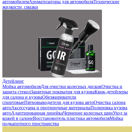
автомобилем
Ароматизаторы для автомобиля
Технические
жидкости, смазки
Детейлинг
Мойка автомобиля
Для очистки колесных дисков
Очистка и
защита стекол
Защитные покрытия для кузова
Квик-детейлеры
для салона и кузова
Обезжириватели
спиртовые
Пятновыводители для кузова авто
Очистка салона
авто
Аксессуары и протирочные материалы
Полировка кузова
авто
Адаптированная линейка
Чернение колесных шин
Уход за
кожей в салоне
Восстановитель пластика автомобиля
Мойка
подкапотного пространства