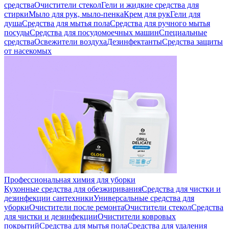
средства
Очистители стекол
Гели и жидкие средства для
стирки
Мыло для рук, мыло-пенка
Крем для рук
Гели для
душа
Средства для мытья пола
Средства для ручного мытья
посуды
Средства для посудомоечных машин
Специальные
средства
Освежители воздуха
Дезинфектанты
Средства защиты
от насекомых
Профессиональная химия для уборки
Кухонные средства для обезжиривания
Средства для чистки и
дезинфекции сантехники
Универсальные средства для
уборки
Очистители после ремонта
Очистители стекол
Средства
для чистки и дезинфекции
Очистители ковровых
покрытий
Средства для мытья пола
Средства для удаления